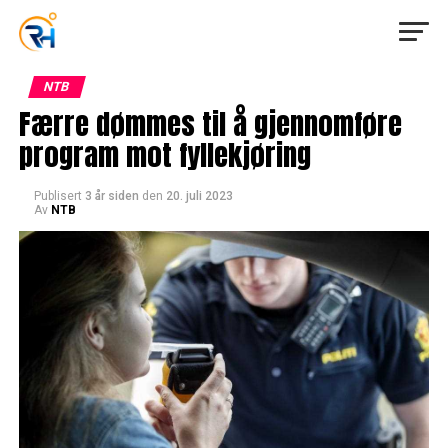
NTB
Færre dømmes til å gjennomføre
program mot fyllekjøring
Publisert
3 år siden
den
20. juli 2023
Av
NTB