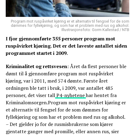
Program mot ruspåvirket kjøring er et alternativ til fengsel for de som
dømmes for fyllekjøring, og som har et problem med rus og alkohol.
Illustrasjonsfoto: Gorm Kallestad / NTB
I fjor gjennomførte 355 personer program mot
ruspåvirket kjøring. Det er det laveste antallet siden
programmet startet i 2009.
Kriminalitet og rettsvesen
: Året da flest personer ble
dømt til å gjennomføre program mot ruspåvirket
kjøring, var i 2011, med 574 dømte. Første året
ordningen ble tatt i bruk, i 2009, var antallet 485
personer, det viser tall
P4-nyhetene
har hentet fra
Kriminalomsorgen.Program mot ruspåvirket kjøring er
et alternativ til fengsel for de som dømmes for
fyllekjøring og som har et problem med rus og alkohol.
– Det gjelder jo for de rusmisbrukerne som kjører
gjentatte ganger med promille, eller annen rus, sier