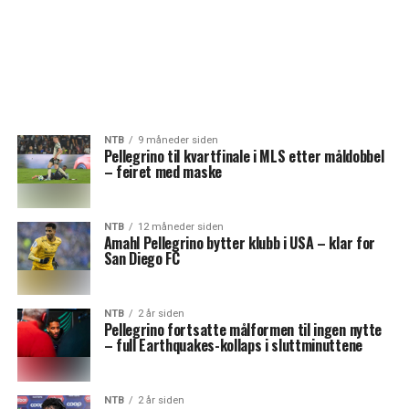
NTB
9 måneder siden
Pellegrino til kvartfinale i MLS etter måldobbel
– feiret med maske
NTB
12 måneder siden
Amahl Pellegrino bytter klubb i USA – klar for
San Diego FC
NTB
2 år siden
Pellegrino fortsatte målformen til ingen nytte
– full Earthquakes-kollaps i sluttminuttene
NTB
2 år siden