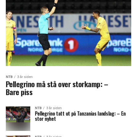
NTB
3 år siden
Pellegrino må stå over storkamp: –
Bare piss
NTB
3 år siden
Pellegrino tatt ut på Tanzanias landslag: – En
stor nyhet