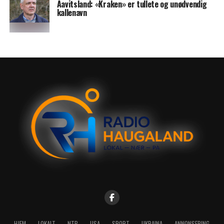
Aavitsland: «Kraken» er tullete og unødvendig
kallenavn
HJEM
LOKALT
NTB
USA
SPORT
UKRAINA
ANNONSERING