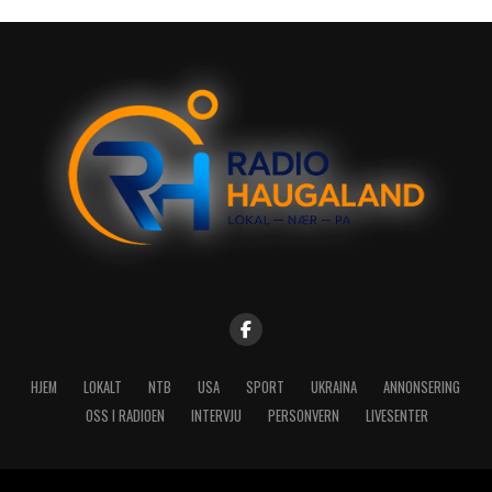
HJEM
LOKALT
NTB
USA
SPORT
UKRAINA
ANNONSERING
OSS I RADIOEN
INTERVJU
PERSONVERN
LIVESENTER