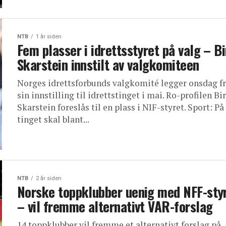
NTB
1 år siden
Fem plasser i idrettsstyret på valg – Bi
Skarstein innstilt av valgkomiteen
Norges idrettsforbunds valgkomité legger onsdag f
sin innstilling til idrettstinget i mai. Ro-profilen Bi
Skarstein foreslås til en plass i NIF-styret. Sport: På
tinget skal blant...
NTB
2 år siden
Norske toppklubber uenig med NFF-sty
– vil fremme alternativt VAR-forslag
14 toppklubber vil fremme et alternativt forslag på