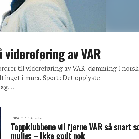
på videreføring av VAR
ordrer til videreføring av VAR-dømming i norsk
alltinget i mars. Sport: Det opplyste
ag...
LOKALT
2 år siden
Toppklubbene vil fjerne VAR så snart 
mulig: – Ikke godt nok