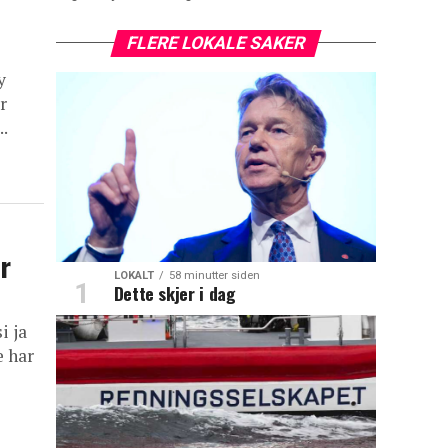
FLERE LOKALE SAKER
y
r
..
r
LOKALT
58 minutter siden
Dette skjer i dag
i ja
e har