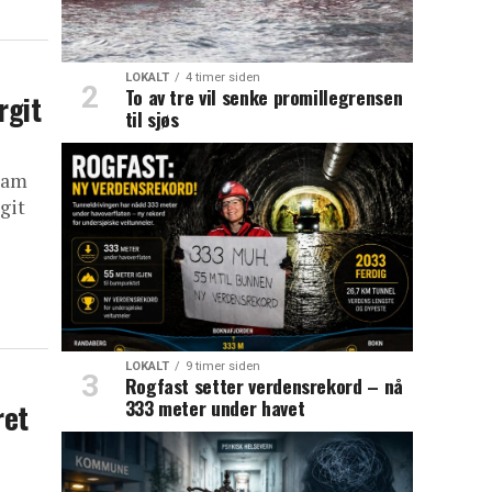
LOKALT
4 timer siden
To av tre vil senke promillegrensen
rgit
til sjøs
ram
rgit
LOKALT
9 timer siden
Rogfast setter verdensrekord – nå
333 meter under havet
ret