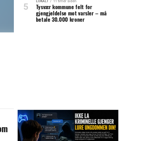
LOKALT
11 timer siden
Tysvær kommune felt for
gjengjeldelse mot varsler – må
betale 30.000 kroner
som