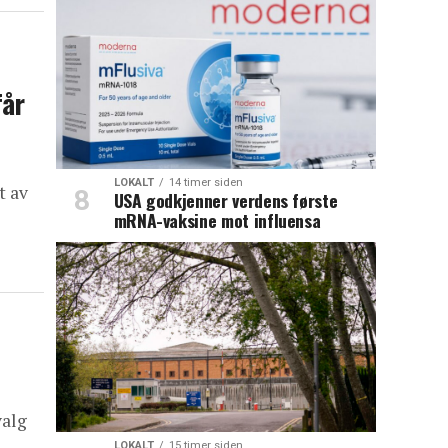
får
LOKALT
14 timer siden
t av
USA godkjenner verdens første
mRNA-vaksine mot influensa
valg
LOKALT
15 timer siden