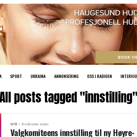
A
SPORT
UKRAINA
ANNONSERING
OSS I RADIOEN
INTERVJU
All posts tagged "innstilling
NTB
8 måneder siden
Valgkomiteens innstilling til ny Høyre-