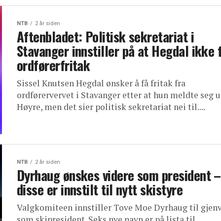
NTB
2 år siden
Aftenbladet: Politisk sekretariat i
Stavanger innstiller på at Hegdal ikke 
ordførerfritak
Sissel Knutsen Hegdal ønsker å få fritak fra
ordførervervet i Stavanger etter at hun meldte seg u
Høyre, men det sier politisk sekretariat nei til....
NTB
2 år siden
Dyrhaug ønskes videre som president –
disse er innstilt til nytt skistyre
Valgkomiteen innstiller Tove Moe Dyrhaug til gjen
som skipresident. Seks nye navn er på lista til