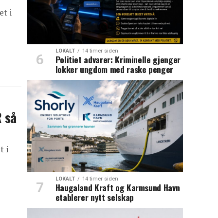
et i
LOKALT
14 timer siden
Politiet advarer: Kriminelle gjenger
lokker ungdom med raske penger
R så
t i
LOKALT
14 timer siden
Haugaland Kraft og Karmsund Havn
etablerer nytt selskap