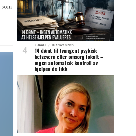
t som
LOKALT
10 timer siden
14 dømt til tvungent psykisk
helsevern eller omsorg lokalt –
ingen automatisk kontroll av
hjelpen de fikk