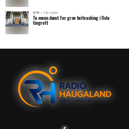
NTB
3 år siden
To menn dømt for grov hvitvasking i Oslo
tingrett