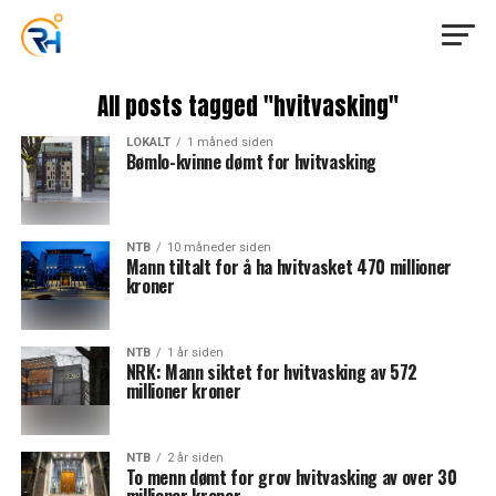
All posts tagged "hvitvasking"
LOKALT
1 måned siden
Bømlo-kvinne dømt for hvitvasking
NTB
10 måneder siden
Mann tiltalt for å ha hvitvasket 470 millioner
kroner
NTB
1 år siden
NRK: Mann siktet for hvitvasking av 572
millioner kroner
NTB
2 år siden
To menn dømt for grov hvitvasking av over 30