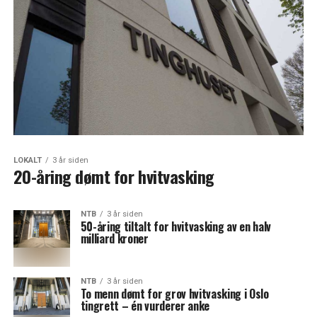
LOKALT
3 år siden
20-åring dømt for hvitvasking
NTB
3 år siden
50-åring tiltalt for hvitvasking av en halv
milliard kroner
NTB
3 år siden
To menn dømt for grov hvitvasking i Oslo
tingrett – én vurderer anke