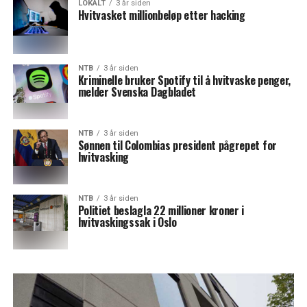
LOKALT
3 år siden
Hvitvasket millionbeløp etter hacking
NTB
3 år siden
Kriminelle bruker Spotify til å hvitvaske penger,
melder Svenska Dagbladet
NTB
3 år siden
Sønnen til Colombias president pågrepet for
hvitvasking
NTB
3 år siden
Politiet beslagla 22 millioner kroner i
hvitvaskingssak i Oslo