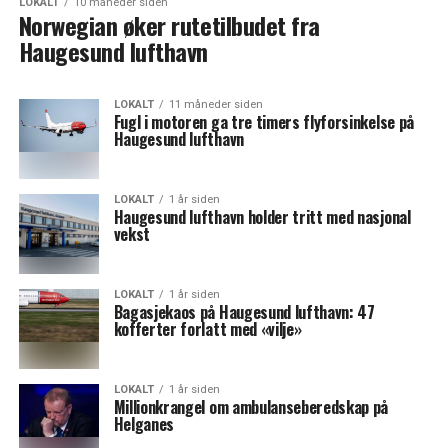
LOKALT
10 måneder siden
Norwegian øker rutetilbudet fra
Haugesund lufthavn
LOKALT
11 måneder siden
Fugl i motoren ga tre timers flyforsinkelse på
Haugesund lufthavn
LOKALT
1 år siden
Haugesund lufthavn holder tritt med nasjonal
vekst
LOKALT
1 år siden
Bagasjekaos på Haugesund lufthavn: 47
kofferter forlatt med «vilje»
LOKALT
1 år siden
Millionkrangel om ambulanseberedskap på
Helganes