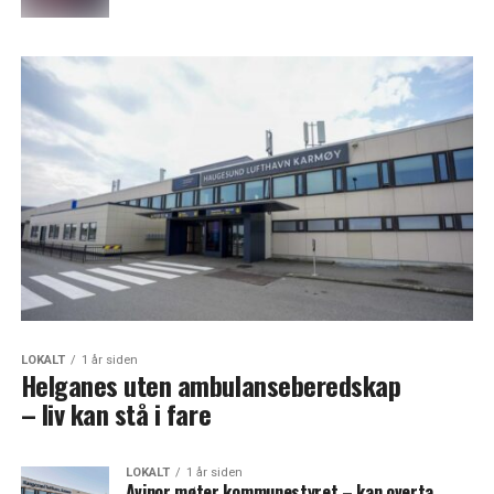
LOKALT
1 år siden
Helganes uten ambulanseberedskap
– liv kan stå i fare
LOKALT
1 år siden
Avinor møter kommunestyret – kan overta