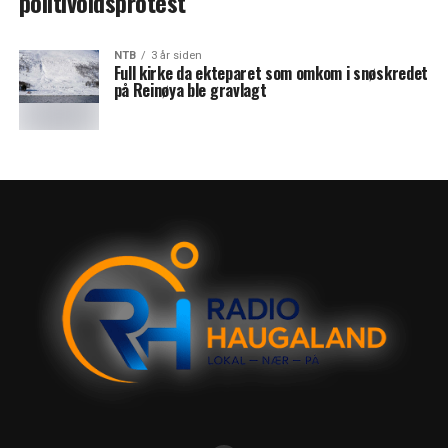
politivoldsprotest
NTB
3 år siden
Full kirke da ekteparet som omkom i snøskredet
på Reinøya ble gravlagt