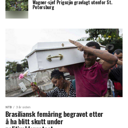
Wagner-sjef Prigozjin gravlagt utenfor St.
Petersburg
NTB
3 år siden
Brasiliansk femåring begravet etter
å ha blitt skutt under