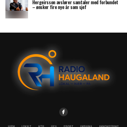
Hergeirsson avslører samtaler med forbundet
– ønsker fire nye år som sjef
HJEM
LOKALT
NTB
USA
SPORT
UKRAINA
ANNONSERING