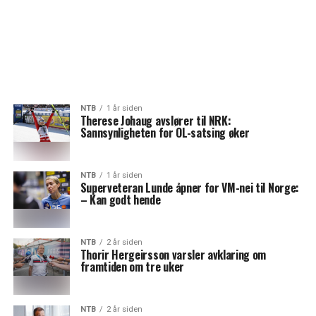
NTB
1 år siden
Therese Johaug avslører til NRK:
Sannsynligheten for OL-satsing øker
NTB
1 år siden
Superveteran Lunde åpner for VM-nei til Norge:
– Kan godt hende
NTB
2 år siden
Thorir Hergeirsson varsler avklaring om
framtiden om tre uker
NTB
2 år siden