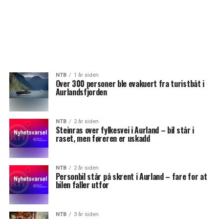
NTB
1 år siden
Over 300 personer ble evakuert fra turistbåt i
Aurlandsfjorden
NTB
2 år siden
Steinras over fylkesvei i Aurland – bil står i
raset, men føreren er uskadd
NTB
2 år siden
Personbil står på skrent i Aurland – fare for at
bilen faller utfor
NTB
3 år siden