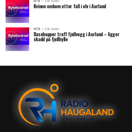
NTB
3 år siden
Kvinne omkom etter fall i elv i Aurland
NTB
3 år siden
Basehopper traff fjellvegg i Aurland – ligger
skadd på fjellhylle