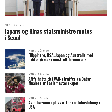
NTB
2 år siden
Japans og Kinas statsministre møtes
i Seoul
NTB
2 år siden
Filippinene, USA, Japan og Australia med
militærøvelse i omstridt havområde
NTB
2 år siden
Afifs hattrick i VAR-straffer ga Qatar
finaleseier i asiamesterskapet
NTB
3 år siden
Asia-børsene i pluss etter rentebeslutning i
USA