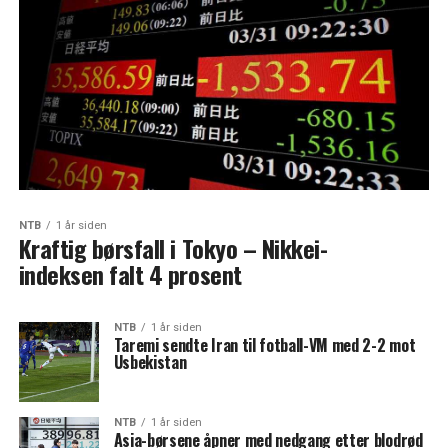
NTB
1 år siden
Kraftig børsfall i Tokyo – Nikkei-
indeksen falt 4 prosent
NTB
1 år siden
Taremi sendte Iran til fotball-VM med 2-2 mot
Usbekistan
NTB
1 år siden
Asia-børsene åpner med nedgang etter blodrød