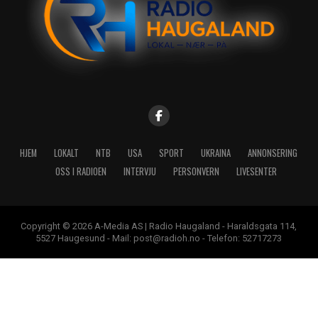
HJEM
LOKALT
NTB
USA
SPORT
UKRAINA
ANNONSERING
OSS I RADIOEN
INTERVJU
PERSONVERN
LIVESENTER
Copyright © 2026 A-Media AS | Radio Haugaland - Haraldsgata 114,
5527 Haugesund - Mail: post@radioh.no - Telefon: 52717273