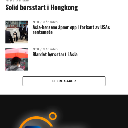
NTB
3 år siden
Solid børsstart i Hongkong
NTB
3 år siden
Asia-børsene åpner opp i forkant av USAs
rentemøte
NTB
3 år siden
Blandet børsstart i Asia
FLERE SAKER