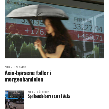
NTB
3 år siden
Asia-børsene faller i
morgenhandelen
NTB
3 år siden
Sprikende børsstart i Asia