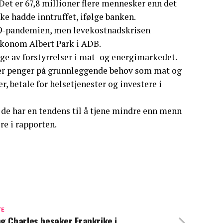
.Det er 67,8 millioner flere mennesker enn det
e hadde inntruffet, ifølge banken.
d-19-pandemien, men levekostnadskrisen
føkonom Albert Park i ADB.
ølge av forstyrrelser i mat- og energimarkedet.
er penger på grunnleggende behov som mat og
er, betale for helsetjenester og investere i
 de har en tendens til å tjene mindre enn menn
re i rapporten.
TE
g Charles besøker Frankrike i