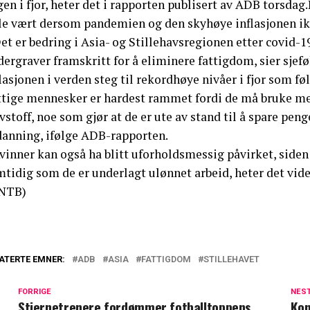
en i fjor, heter det i rapporten publisert av ADB torsdag
lle vært dersom pandemien og den skyhøye inflasjonen ikk
Det er bedring i Asia- og Stillehavsregionen etter covi
dergraver framskritt for å eliminere fattigdom, sier sje
lasjonen i verden steg til rekordhøye nivåer i fjor som f
ttige mennesker er hardest rammet fordi de må bruke m
vstoff, noe som gjør at de er ute av stand til å spare peng
danning, ifølge ADB-rapporten.
vinner kan også ha blitt uforholdsmessig påvirket, siden
tidig som de er underlagt ulønnet arbeid, heter det vide
NTB)
ATERTE EMNER:
ADB
ASIA
FATTIGDOM
STILLEHAVET
FORRIGE
NES
Stjernetrenere fordømmer fotballtoppens
Kon