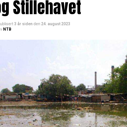
g Stillehavet
ublisert
3 år siden
den
24. august 2023
v
NTB