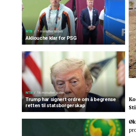
NTB
7 minutter siden
Akliouche klar for PSG
NTB
16 minutter siden
Ko
Trump har signert ordre om å begrense
retten til statsborgerskap
St
Øk
pr