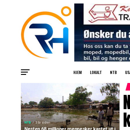
HJEM
LOKALT
NTB
US
k
NTB
3 år siden
Nesten 68 millioner mennesker kastet ut i