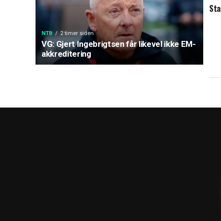
Sta
NTB
2 timer siden
VG: Gjert Ingebrigtsen får likevel ikke EM-
akkreditering