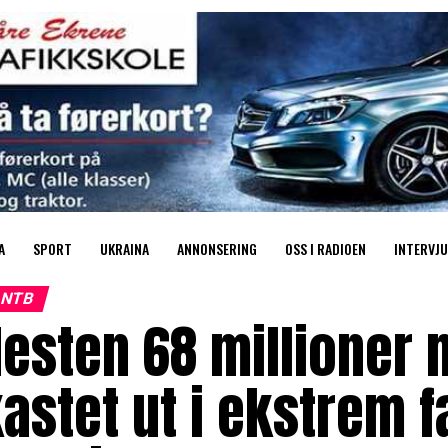
A
SPORT
UKRAINA
ANNONSERING
OSS I RADIOEN
INTERVJU
NTB
Nesten 68 millioner
astet ut i ekstrem f