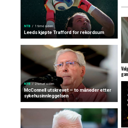
NTB
1 time siden
Leeds kjøpte Trafford for rekordsum
Val
gan
NTB
2 timer siden
McConnell utskrevet – to måneder etter
sykehusinnleggelsen