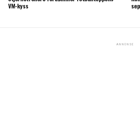
VM-kyss
se
ANNONSE