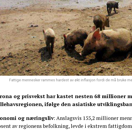
Fattige mennesker rammes hardest av økt inflasjon fordi de må bruke m
rona og prisvekst har kastet nesten 68 millioner m
illehavsregionen, ifølge den asiatiske utviklingsba
onomi og næringsliv
: Anslagsvis 155,2 millioner menne
osent av regionens befolkning, levde i ekstrem fattigdom