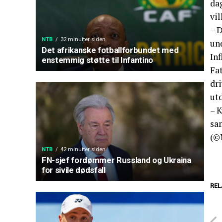
dag
vi
– 
NTB
32 minutter siden
un
Det afrikanske fotballforbundet med
Inf
enstemmig støtte til Infantino
Fa
dri
ut
– K
sam
(©
NTB
42 minutter siden
FN-sjef fordømmer Russland og Ukraina
for sivile dødsfall
REL