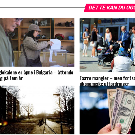
DETTE KAN DU OG
glokalene er åpne i Bulgaria – åttende
Færre mangler – men forts
g på fem år
økonomiske utfordringer