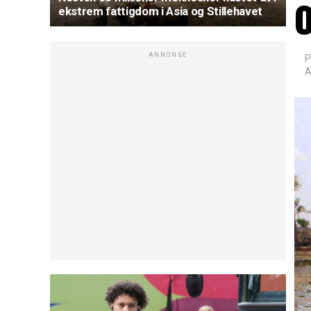
o
ekstrem fattigdom i Asia og Stillehavet
ANNONSE
P
A