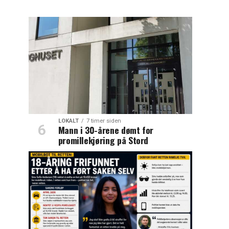
LOKALT
7 timer siden
Mann i 30-årene dømt for
promillekjøring på Stord