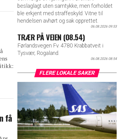
beslaglagt uten samtykke, men forholdet
ble erkjent med straffeskyld. Vitne til
hendelsen avhørt og sak opprettet.
06.08.2026 09:53
TRÆR PÅ VEIEN (08.54)
Førlandsvegen Fv. 4780 Krabbatveit i
 å
Tysvær, Rogaland.
ens
06.08.2026 08:54
itikk:
FLERE LOKALE SAKER
n få
 Aps