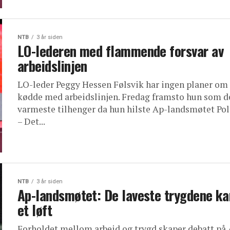
NTB
3 år siden
LO-lederen med flammende forsvar av
arbeidslinjen
LO-leder Peggy Hessen Følsvik har ingen planer om
kødde med arbeidslinjen. Fredag framsto hun som d
varmeste tilhenger da hun hilste Ap-landsmøtet Pol
– Det...
NTB
3 år siden
Ap-landsmøtet: De laveste trygdene ka
et løft
Forholdet mellom arbeid og trygd skaper debatt på