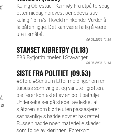
Kuling Obrestad - Karmøy Fra utpå torsdag
og
ettermiddag nordvest periodevis stiv
kuling 15 m/s. I kveld minkende. Vurder å
la båten ligge: Det kan være farlig å være
ute i småbåt.
06.08.2026 11:36
STANSET KJØRETØY (11.18)
E39 Byfjordtunnelen i Stavanger.
06.08.2026 11:18
SISTE FRA POLITIET (09.53)
#Stord #Sentrum Etter meldinger om en
turbuss som vinglet og var ute i grøften,
ble fører kontaktet av en politipatrulje.
 å
Undersøkelser på stedet avdekket at
ns
sjåføren, som kjørte uten passasjerer,
sannsynligvis hadde sovnet bak rattet.
Bussen hadde noen materielle skader
som følge av kjøringen. Førerkort