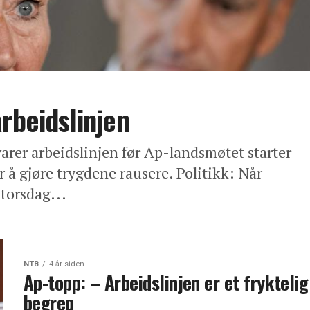
rbeidslinjen
arer arbeidslinjen før Ap-landsmøtet starter
 å gjøre trygdene rausere. Politikk: Når
 torsdag...
NTB
4 år siden
Ap-topp: – Arbeidslinjen er et fryktelig
begrep