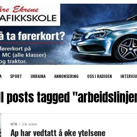
A
SPORT
UKRAINA
ANNONSERING
OSS I RADIOEN
INTERVJU
ll posts tagged "arbeidslinje
NTB
3 år siden
Ap har vedtatt å øke ytelsene