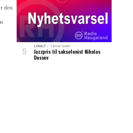
r den
nn
LOKALT
7 timer siden
Jazzpris til saksofonist Nikolas
Dossev