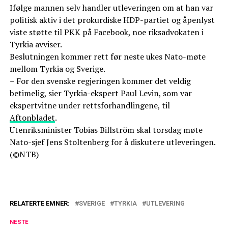
Ifølge mannen selv handler utleveringen om at han var
politisk aktiv i det prokurdiske HDP-partiet og åpenlyst
viste støtte til PKK på Facebook, noe riksadvokaten i
Tyrkia avviser.
Beslutningen kommer rett før neste ukes Nato-møte
mellom Tyrkia og Sverige.
– For den svenske regjeringen kommer det veldig
betimelig, sier Tyrkia-ekspert Paul Levin, som var
ekspertvitne under rettsforhandlingene, til
Aftonbladet
.
Utenriksminister Tobias Billström skal torsdag møte
Nato-sjef Jens Stoltenberg for å diskutere utleveringen.
(©NTB)
RELATERTE EMNER:
SVERIGE
TYRKIA
UTLEVERING
NESTE