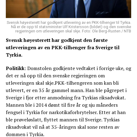
Svensk høyesterett har godkjent utlevering av en PKK-tilhenger til Tyrkia.
Nå er de opp til statsminister Ulf Kristersson (bildet) og den svenske
regjeringen om utleveringen skal skje. Foto: Ole Berg-Rusten / NTB
Svensk høyesterett har godkjent den første
utleveringen av en PKK-tilhenger fra Sverige til
Tyrkia.
Politikk
: Domstolen godkjente vedtaket i forrige uke, og
det er nå opp til den svenske regjeringen om
utleveringen skal skje.PKK-tilhengeren som kan bli
utlevert, er en 35 år gammel mann. Han ble pågrepet i
Sverige i fjor etter anmodning fra Tyrkias riksadvokat.
Mannen ble i 2014 dømt til fire år og sju måneders
fengsel i Tyrkia for narkotikaforbrytelser. Etter at han
ble prøveløslatt, flyttet mannen til Sverige. Tyrkias
riksadvokat vil nå at 35-åringen skal sone resten av
dommen i Tyrkia.