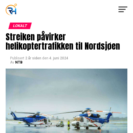
LOKALT
Streiken påvirker
helikoptertrafikken til Nordsjøen
Publisert
2 år siden
den
4. juni 2024
Av
NTB