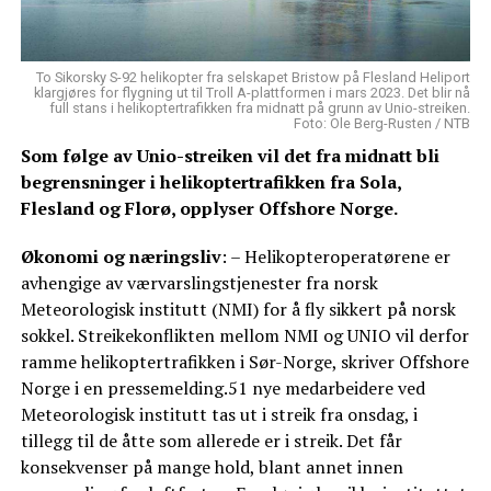
To Sikorsky S-92 helikopter fra selskapet Bristow på Flesland Heliport
klargjøres for flygning ut til Troll A-plattformen i mars 2023. Det blir nå
full stans i helikoptertrafikken fra midnatt på grunn av Unio-streiken.
Foto: Ole Berg-Rusten / NTB
Som følge av Unio-streiken vil det fra midnatt bli
begrensninger i helikoptertrafikken fra Sola,
Flesland og Florø, opplyser Offshore Norge.
Økonomi og næringsliv
: – Helikopteroperatørene er
avhengige av værvarslingstjenester fra norsk
Meteorologisk institutt (NMI) for å fly sikkert på norsk
sokkel. Streikekonflikten mellom NMI og UNIO vil derfor
ramme helikoptertrafikken i Sør-Norge, skriver Offshore
Norge i en pressemelding.51 nye medarbeidere ved
Meteorologisk institutt tas ut i streik fra onsdag, i
tillegg til de åtte som allerede er i streik. Det får
konsekvenser på mange hold, blant annet innen