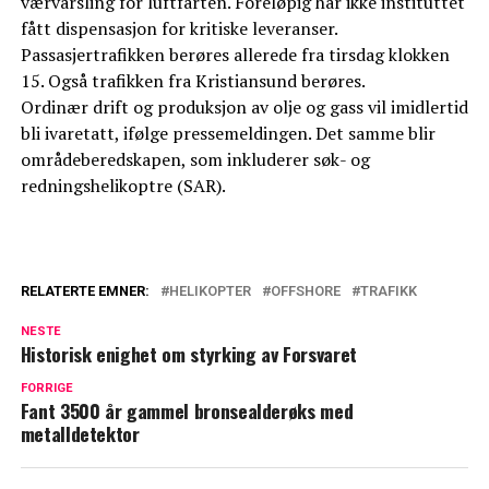
værvarsling for luftfarten. Foreløpig har ikke instituttet
fått dispensasjon for kritiske leveranser.
Passasjertrafikken berøres allerede fra tirsdag klokken
15. Også trafikken fra Kristiansund berøres.
Ordinær drift og produksjon av olje og gass vil imidlertid
bli ivaretatt, ifølge pressemeldingen. Det samme blir
områdeberedskapen, som inkluderer søk- og
redningshelikoptre (SAR).
RELATERTE EMNER:
HELIKOPTER
OFFSHORE
TRAFIKK
NESTE
Historisk enighet om styrking av Forsvaret
FORRIGE
Fant 3500 år gammel bronsealderøks med
metalldetektor