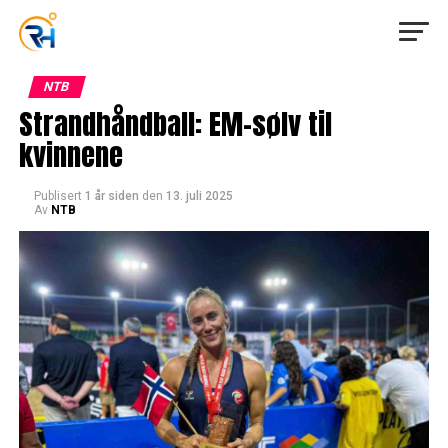
NTB
Strandhåndball: EM-sølv til
kvinnene
Publisert
1 år siden
den
13. juli 2025
Av
NTB