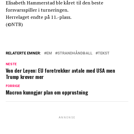
Elisabeth Hammerstad ble kåret til den beste
forsvarsspiller i turneringen.
Herrelaget endte på 11.-plass.
(©NTB)
RELATERTE EMNER:
EM
STRANDHÅNDBALL
TEKST
NESTE
Von der Leyen: EU foretrekker avtale med USA men
Trump krever mer
FORRIGE
Macron kunngjør plan om opprustning
ANNONSE