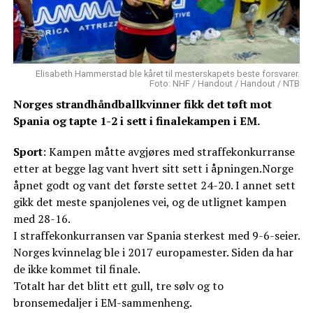
Elisabeth Hammerstad ble kåret til mesterskapets beste forsvarer.
Foto: NHF / Handout / Handout / NTB
Norges strandhåndballkvinner fikk det tøft mot
Spania og tapte 1-2 i sett i finalekampen i EM.
Sport
: Kampen måtte avgjøres med straffekonkurranse
etter at begge lag vant hvert sitt sett i åpningen.Norge
åpnet godt og vant det første settet 24-20. I annet sett
gikk det meste spanjolenes vei, og de utlignet kampen
med 28-16.
I straffekonkurransen var Spania sterkest med 9-6-seier.
Norges kvinnelag ble i 2017 europamester. Siden da har
de ikke kommet til finale.
Totalt har det blitt ett gull, tre sølv og to
bronsemedaljer i EM-sammenheng.