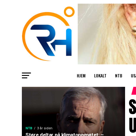
HJEM
LOKALT
NTB
US
S
U
NTB
3 år siden
Støre deltar på klimatoppmøtet: –