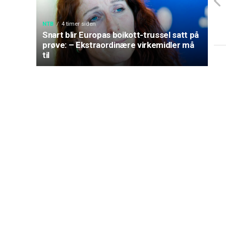
NTB
4 timer siden
Snart blir Europas boikott-trussel satt på
prøve: – Ekstraordinære virkemidler må
til