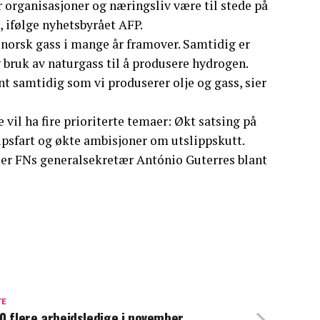
r organisasjoner og næringsliv være til stede på
 ifølge nyhetsbyrået AFP.
 norsk gass i mange år framover. Samtidig er
bruk av naturgass til å produsere hydrogen.
t samtidig som vi produserer olje og gass, sier
vil ha fire prioriterte temaer: Økt satsing på
ipsfart og økte ambisjoner om utslippskutt.
, er FNs generalsekretær António Guterres blant
TE
0 flere arbeidsledige i november