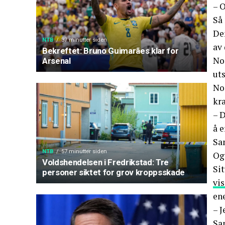
– O
Så
Den
NTB
37 minutter siden
av 
Bekreftet: Bruno Guimarães klar for
No
Arsenal
uts
Nor
kr
– D
å e
Sa
NTB
57 minutter siden
Og
Voldshendelsen i Fredrikstad: Tre
Sit
personer siktet for grov kroppsskade
vis
ene
– J
Sa