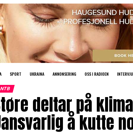
A
SPORT
UKRAINA
ANNONSERING
OSS I RADIOEN
INTERVJU
NTB
tøre deltar på klim
ansvarlig å kutte n