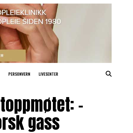
PERSONVERN
LIVESENTER
atoppmøtet: –
orsk gass