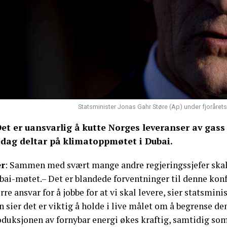
Statsminister Jonas Gahr Støre (Ap) under fjoråret
Det er uansvarlig å kutte Norges leveranser av gass 
edag deltar på klimatoppmøtet i Dubai.
r
: Sammen med svært mange andre regjeringssjefer skal
bai-møtet.– Det er blandede forventninger til denne konf
rre ansvar for å jobbe for at vi skal levere, sier statsmini
 sier det er viktig å holde i live målet om å begrense d
oduksjonen av fornybar energi økes kraftig, samtidig som