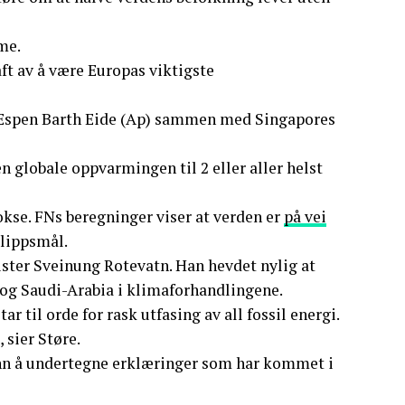
me.
aft av å være Europas viktigste
r Espen Barth Eide (Ap) sammen med Singapores
 globale oppvarmingen til 2 eller aller helst
okse. FNs beregninger viser at verden er
på vei
slippsmål.
ster Sveinung Rotevatn. Han hevdet nylig at
 og Saudi-Arabia i klimaforhandlingene.
r til orde for rask utfasing av all fossil energi.
 sier Støre.
 enn å undertegne erklæringer som har kommet i