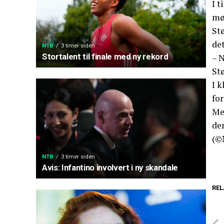
I t
mø
St
de
NTB
3 timer siden
Stortalent til finale med ny rekord
– N
Stø
I k
fo
Men
de
(©
NTB
3 timer siden
Avis: Infantino involvert i ny skandale
REL