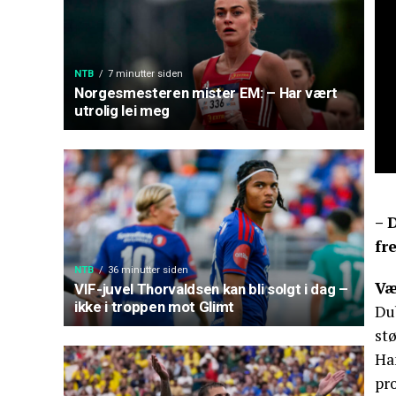
NTB
7 minutter siden
Norgesmesteren mister EM: – Har vært
utrolig lei meg
– 
fr
NTB
36 minutter siden
Væ
VIF-juvel Thorvaldsen kan bli solgt i dag –
ikke i troppen mot Glimt
Du
stø
Han
pr