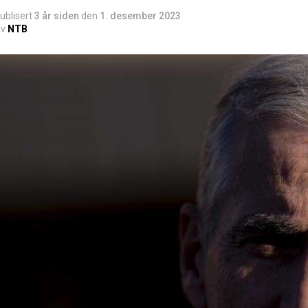
ublisert
3 år siden
den
1. desember 2023
v
NTB