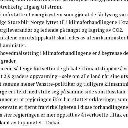
strekkelig tilgang til strøm.
i må støtte et energisystem som gjør at de får lys og var
lge Støre blir Norge lyttet til i klimaforhandlingene i kr
ergileverandør og ledende på fangst og lagring av CO2.
mtalene om utslippskutt skal ledes av utenriksministe
ljøminister.
 hovedmålsetting i klimaforhandlingene er å begrense den
 grader.
n enn så lenge fortsetter de globale klimautslippene å v
t 2,9 graders oppvarming – selv om alle land når sine ut
t samme mener Venstre-politiker og tidligere klimamini
rge er i ferd med stille seg på samme side som Russland
nnen er at regjeringen ikke har støttet erklæringer som ta
otevatn er fjernt fra virkeligheten i disse forhandlingene,
n sier regjeringen er mer opptatt av å iverksette tiltak
rkant av toppmøtet i Dubai.