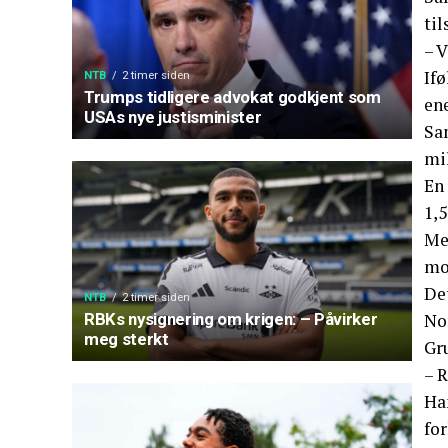
til
– V
Ifø
NTB
2 timer siden
Trumps tidligere advokat godkjent som
en
USAs nye justisminister
Sa
mi
En
1,5
Me
mo
De
NTB
2 timer siden
No
RBKs nysignering om krigen: – Påvirker
meg sterkt
Gru
– R
Ha
fo