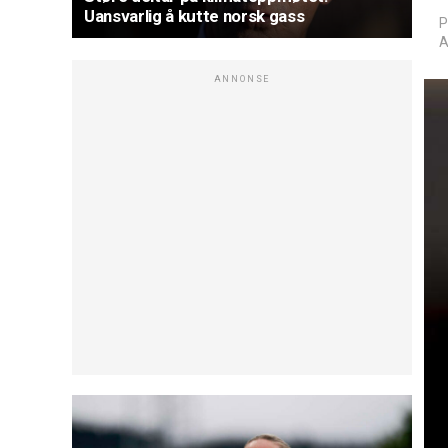
Uansvarlig å kutte norsk gass
P
A
ANNONSE