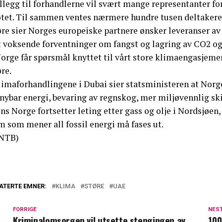
illegg til forhandlerne vil svært mange representanter fo
tet. Til sammen ventes nærmere hundre tusen deltakere,
øre sier Norges europeiske partnere ønsker leveranser av
t voksende forventninger om fangst og lagring av CO2 og 
orge får spørsmål knyttet til vårt store klimaengasjemen
re.
limaforhandlingene i Dubai sier statsministeren at Norge 
rnybar energi, bevaring av regnskog, mer miljøvennlig sk
s Norge fortsetter leting etter gass og olje i Nordsjøen
m som mener all fossil energi må fases ut.
NTB)
ATERTE EMNER:
KLIMA
STØRE
UAE
FORRIGE
NES
Kriminalomsorgen vil utsette stengingen av
100