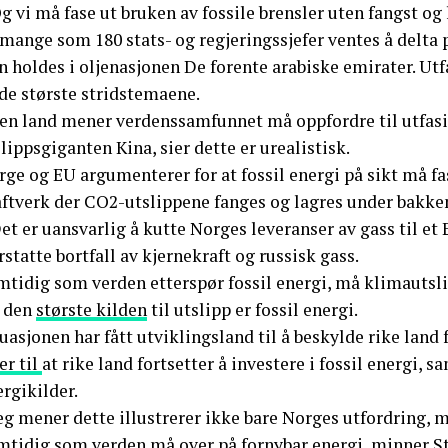
g vi må fase ut bruken av fossile brensler uten fangst og
 mange som 180 stats- og regjeringssjefer ventes å delta
 holdes i oljenasjonen De forente arabiske emirater. Utfa
de største stridstemaene.
en land mener verdenssamfunnet må oppfordre til utfasing
lippsgiganten Kina, sier dette er urealistisk.
ge og EU argumenterer for at fossil energi på sikt må fa
aftverk der CO2-utslippene fanges og lagres under bakke
et er uansvarlig å kutte Norges leveranser av gass til et
rstatte bortfall av kjernekraft og russisk gass.
mtidig som verden etterspør fossil energi, må klimautsl
 den
største kilden
til utslipp er fossil energi.
uasjonen har fått utviklingsland til å beskylde rike land
er til
at rike land fortsetter å investere i fossil energi, 
rgikilder.
eg mener dette illustrerer ikke bare Norges utfordring, 
mtidig som verden må over på fornybar energi, minner St