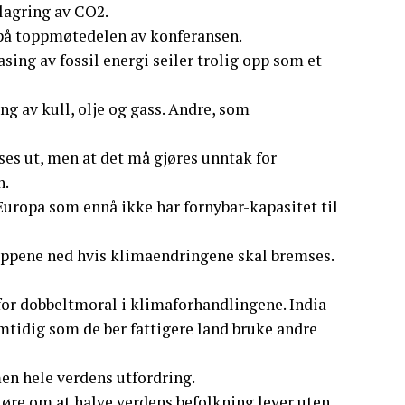
 lagring av CO2.
 på toppmøtedelen av konferansen.
sing av fossil energi seiler trolig opp som et
 av kull, olje og gass. Andre, som
ses ut, men at det må gjøres unntak for
n.
 Europa som ennå ikke har fornybar-kapasitet til
ippene ned hvis klimaendringene skal bremses.
 for dobbeltmoral i klimaforhandlingene. India
samtidig som de ber fattigere land bruke andre
men hele verdens utfordring.
øre om at halve verdens befolkning lever uten