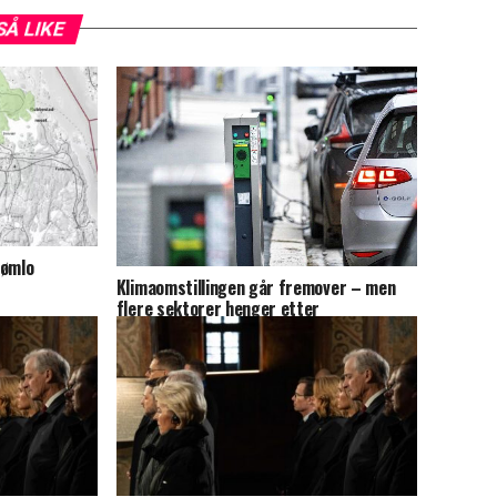
SÅ LIKE
Bømlo
Klimaomstillingen går fremover – men
flere sektorer henger etter