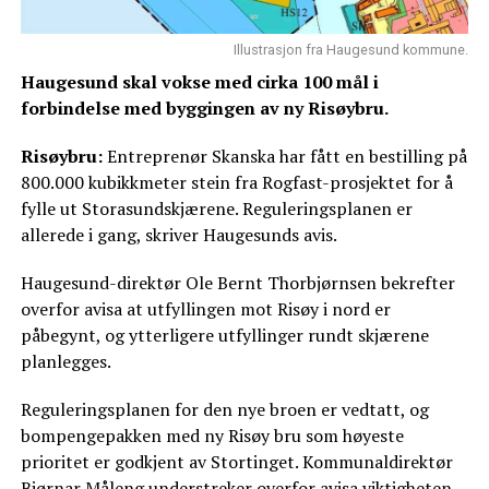
Illustrasjon fra Haugesund kommune.
Haugesund skal vokse med cirka 100 mål i
forbindelse med byggingen av ny Risøybru.
Risøybru:
Entreprenør Skanska har fått en bestilling på
800.000 kubikkmeter stein fra Rogfast-prosjektet for å
fylle ut Storasundskjærene. Reguleringsplanen er
allerede i gang, skriver Haugesunds avis.
Haugesund-direktør Ole Bernt Thorbjørnsen bekrefter
overfor avisa at utfyllingen mot Risøy i nord er
påbegynt, og ytterligere utfyllinger rundt skjærene
planlegges.
Reguleringsplanen for den nye broen er vedtatt, og
bompengepakken med ny Risøy bru som høyeste
prioritet er godkjent av Stortinget. Kommunaldirektør
Bjørnar Måleng understreker overfor avisa viktigheten