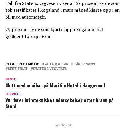
Tall fra Statens vegvesen viser at 62 prosent av de som
tok sertifikatet i Rogaland i mars måned kjørte opp i en
bil med automatgir.
79 prosent av de som kjørte opp i Rogaland fikk
godkjent førerprøven.
RELATERTE EMNER:
AUTOMATGIR
FØRERPRØVE
SERTIFIKAT
STATENS VEGVESEN
NESTE
Slutt med minibar på Maritim Hotel i Haugesund
FORRIGE
Vurderer krimtekniske undersøkelser etter brann på
Stord
ANNONSE