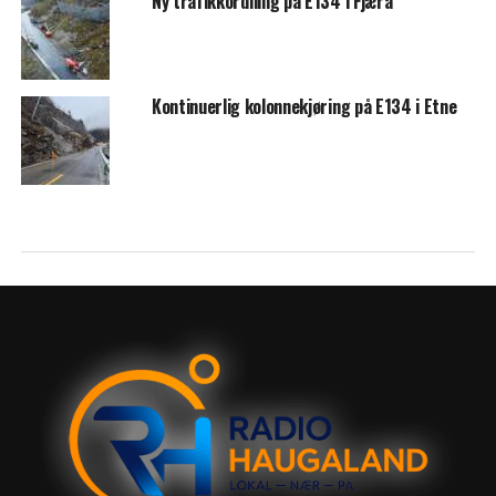
Ny trafikkordning på E134 i Fjæra
Kontinuerlig kolonnekjøring på E134 i Etne