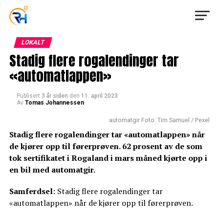
LOKALT
Stadig flere rogalendinger tar
«automatlappen»
Publisert
3 år siden
den
11. april 2023
Av
Tomas Johannessen
automatgir Foto: Tim Samuel / Pexel
Stadig flere rogalendinger tar «automatlappen» når
de kjører opp til førerprøven. 62 prosent av de som
tok sertifikatet i Rogaland i mars måned kjørte opp i
en bil med automatgir.
Samferdsel
: Stadig flere rogalendinger tar
«automatlappen» når de kjører opp til førerprøven.