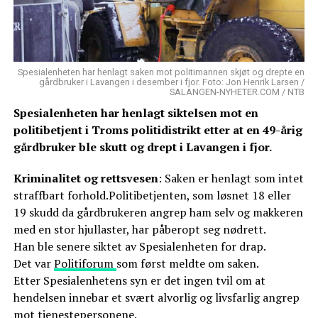
Spesialenheten har henlagt saken mot politimannen skjøt og drepte en
gårdbruker i Lavangen i desember i fjor. Foto: Jon Henrik Larsen /
SALANGEN-NYHETER.COM / NTB
Spesialenheten har henlagt siktelsen mot en
politibetjent i Troms politidistrikt etter at en 49-årig
gårdbruker ble skutt og drept i Lavangen i fjor.
Kriminalitet og rettsvesen
: Saken er henlagt som intet
straffbart forhold.Politibetjenten, som løsnet 18 eller
19 skudd da gårdbrukeren angrep ham selv og makkeren
med en stor hjullaster, har påberopt seg nødrett.
Han ble senere siktet av Spesialenheten for drap.
Det var
Politiforum
som først meldte om saken.
Etter Spesialenhetens syn er det ingen tvil om at
hendelsen innebar et svært alvorlig og livsfarlig angrep
mot tjenestepersonene.