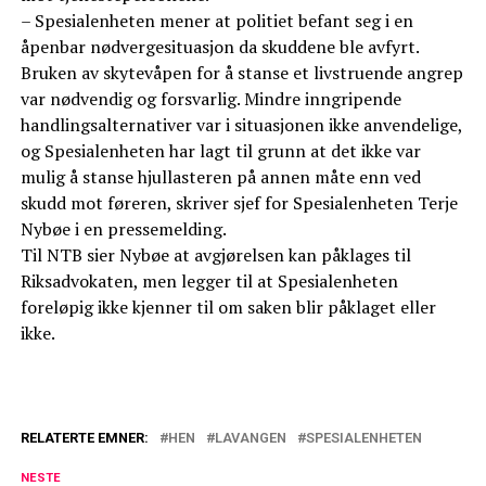
– Spesialenheten mener at politiet befant seg i en
åpenbar nødvergesituasjon da skuddene ble avfyrt.
Bruken av skytevåpen for å stanse et livstruende angrep
var nødvendig og forsvarlig. Mindre inngripende
handlingsalternativer var i situasjonen ikke anvendelige,
og Spesialenheten har lagt til grunn at det ikke var
mulig å stanse hjullasteren på annen måte enn ved
skudd mot føreren, skriver sjef for Spesialenheten Terje
Nybøe i en pressemelding.
Til NTB sier Nybøe at avgjørelsen kan påklages til
Riksadvokaten, men legger til at Spesialenheten
foreløpig ikke kjenner til om saken blir påklaget eller
ikke.
RELATERTE EMNER:
HEN
LAVANGEN
SPESIALENHETEN
NESTE