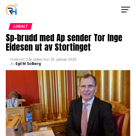
LOKALT
Sp-brudd med Ap sender Tor Inge
Eidesen ut av Stortinget
Publisert
2 år siden
den
30. januar 2025
Av
Egil M Solberg