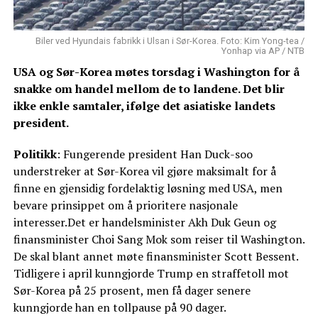
Biler ved Hyundais fabrikk i Ulsan i Sør-Korea. Foto: Kim Yong-tea /
Yonhap via AP / NTB
USA og Sør-Korea møtes torsdag i Washington for å
snakke om handel mellom de to landene. Det blir
ikke enkle samtaler, ifølge det asiatiske landets
president.
Politikk
: Fungerende president Han Duck-soo
understreker at Sør-Korea vil gjøre maksimalt for å
finne en gjensidig fordelaktig løsning med USA, men
bevare prinsippet om å prioritere nasjonale
interesser.Det er handelsminister Akh Duk Geun og
finansminister Choi Sang Mok som reiser til Washington.
De skal blant annet møte finansminister Scott Bessent.
Tidligere i april kunngjorde Trump en straffetoll mot
Sør-Korea på 25 prosent, men få dager senere
kunngjorde han en tollpause på 90 dager.