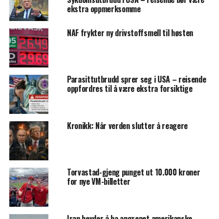
ekstra oppmerksomme
NAF frykter ny drivstoffsmell til høsten
Parasittutbrudd sprer seg i USA – reisende
oppfordres til å være ekstra forsiktige
Kronikk: Når verden slutter å reagere
Torvastad-gjeng punget ut 10.000 kroner
for nye VM-billetter
Iran hevder å ha angrepet amerikanske