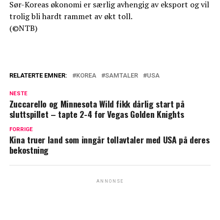
Sør-Koreas økonomi er særlig avhengig av eksport og vil
trolig bli hardt rammet av økt toll.
(©NTB)
RELATERTE EMNER:
KOREA
SAMTALER
USA
NESTE
Zuccarello og Minnesota Wild fikk dårlig start på
sluttspillet – tapte 2-4 for Vegas Golden Knights
FORRIGE
Kina truer land som inngår tollavtaler med USA på deres
bekostning
ANNONSE