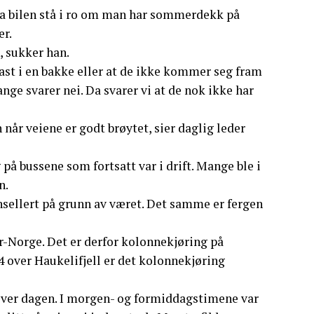
 la bilen stå i ro om man har sommerdekk på
er.
, sukker han.
fast i en bakke eller at de ikke kommer seg fram
nge svarer nei. Da svarer vi at de nok ikke har
n når veiene er godt brøytet, sier daglig leder
 på bussene som fortsatt var i drift. Mange ble i
n.
ansellert på grunn av været. Det samme er fergen
ør-Norge. Det er derfor kolonnekjøring på
4 over Haukelifjell er det kolonnekjøring
tover dagen. I morgen- og formiddagstimene var