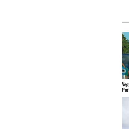
Veg
Por