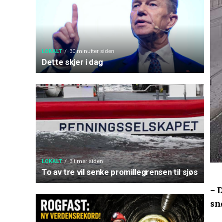
LOKALT
30 minutter siden
Dette skjer i dag
LOKALT
3 timer siden
To av tre vil senke promillegrensen til sjøs
– 
sn