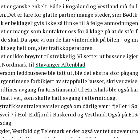
Det er ganske enkelt. Både i Rogaland og Vestland må du
en. Det er fare for glatte partier mange steder, sier Bødtk
k er beklageligvis ikke så flinke til å følge anmodningen
et er mange som kontakter oss for å klage på at de står 
 de skal. Da spør vi om de har vinterdekk på bilen – og ma
kt seg helt om, sier trafikkoperatøren.
et er ikke brøytet tilstrekkelig. Vi setter ut bussene igje
n Nordmark til
Stavanger Aftenblad
.
ersom leddbussene ble tatt ut, ble det ekstra stor pågang
gentimene forbikjørt av stappfulle busser, skriver avise
rdlines avgang fra Kristiansand til Hirtshals ble også k
tsatt vei, som skulle hatt avgang i ettermiddag.
trafikksentralen varsler også om dårlig vær i fjellet i S
svei 7 i Hol-Eidfjord i Buskerud og Vestland. Også på E13
rsdag.
Agder, Vestfold og Telemark er det også ventet snøvær u