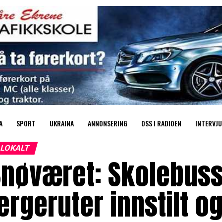
A
SPORT
UKRAINA
ANNONSERING
OSS I RADIOEN
INTERVJU
LOKALT
nøværet: Skolebuss
ergeruter innstilt og