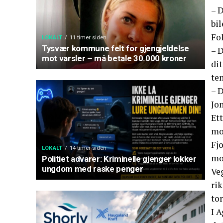
– 
bil
Fol
LOKALT
11 timer siden
Tysvær kommune felt for gjengjeldelse
– D
mot varsler – må betale 30.000 kroner
dit
ten
– D
Jo
Ett
mor
Fjo
LOKALT
14 timer siden
mo
Politiet advarer: Kriminelle gjenger lokker
ungdom med raske penger
Veg
rik
to
I 