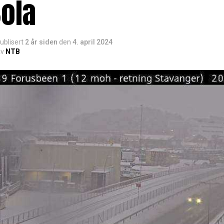
ola
ublisert
2 år siden
den
4. april 2024
v
NTB