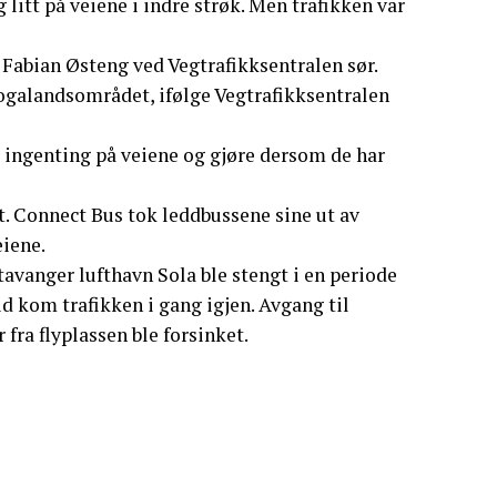
g litt på veiene i indre strøk. Men trafikken var
 Fabian Østeng ved Vegtrafikksentralen sør.
rogalandsområdet, ifølge Vegtrafikksentralen
r ingenting på veiene og gjøre dersom de har
. Connect Bus tok leddbussene sine ut av
eiene.
tavanger lufthavn Sola ble stengt i en periode
id kom trafikken i gang igjen. Avgang til
fra flyplassen ble forsinket.