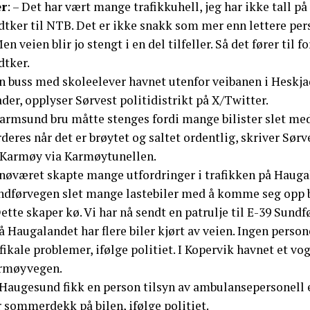
r
: – Det har vært mange trafikkuhell, jeg har ikke tall p
dtker til NTB. Det er ikke snakk som mer enn lettere per
en veien blir jo stengt i en del tilfeller. Så det fører til 
dtker.
En buss med skoleelever havnet utenfor veibanen i Heskja
der, opplyser Sørvest politidistrikt på X/Twitter.
Karmsund bru måtte stenges fordi mange bilister slet m
deres når det er brøytet og saltet ordentlig, skriver Sørv
l Karmøy via Karmøytunellen.
Snøværet skapte mange utfordringer i trafikken på Haug
ndførvegen slet mange lastebiler med å komme seg opp 
ette skaper kø. Vi har nå sendt en patrulje til E-39 Sundfø
å Haugalandet har flere biler kjørt av veien. Ingen person
fikale problemer, ifølge politiet. I Kopervik havnet et vo
rmøyvegen.
 Haugesund fikk en person tilsyn av ambulansepersonell et
 sommerdekk på bilen, ifølge politiet.