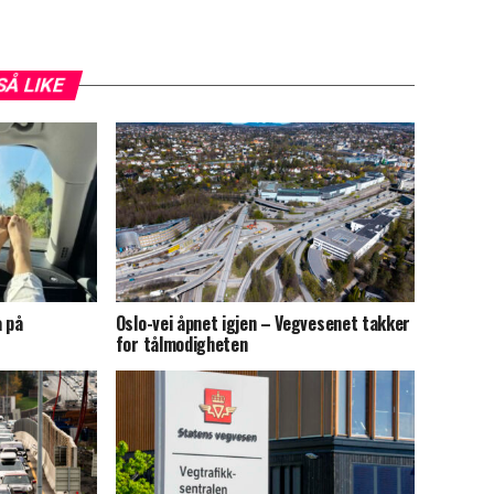
SÅ LIKE
a på
Oslo-vei åpnet igjen – Vegvesenet takker
for tålmodigheten