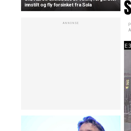
S
innstilt og fly forsinket fra Sola
ANNONSE
P
A