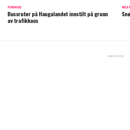
FORRIGE
NES
Bussruter på Haugalandet innstilt på grunn
Snø
av trafikkaos
ANNONSE