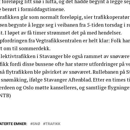
 foreløpig litt snø i lufta, og det hadde begynt å legge se
e berørt i formiddagstimene.
rafikken går som normalt foreløpig, sier trafikkoperatør
en begynte å legge seg i veibanen fra 5-tiden torsdag i 
t. I løpet av få timer strømmet det på med hendelser.
fordringen fra Vegtrafikksentralen er helt klar: Folk ha
gt om til sommerdekk.
llektivtrafikken i Stavanger ble også rammet av snøværet
fikk fordi disse bussene ofte har større utfordringer på v
å flytrafikken ble påvirket av snøværet. Rullebanen på S
 snømåking, ifølge Stavanger Aftenblad. Etter en times t
rdeen og Oslo møtte kanselleres, og samtlige flygninger 
NTB)
ATERTE EMNER:
SNØ
TRAFIKK