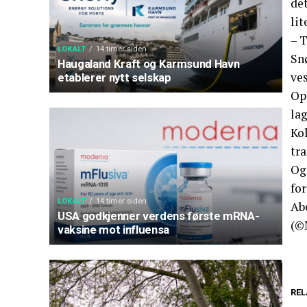
det
lit
– T
LOKALT
14 timer siden
Snø
Haugaland Kraft og Karmsund Havn
ves
etablerer nytt selskap
Opp
la
Ko
tra
Ogs
for
LOKALT
14 timer siden
Abe
USA godkjenner verdens første mRNA-
(©
vaksine mot influensa
REL