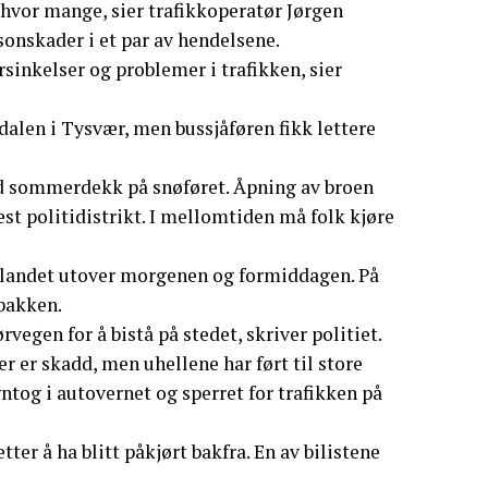
å hvor mange, sier trafikkoperatør Jørgen
sonskader i et par av hendelsene.
forsinkelser og problemer i trafikken, sier
dalen i Tysvær, men bussjåføren fikk lettere
ed sommerdekk på snøføret. Åpning av broen
est politidistrikt. I mellomtiden må folk kjøre
alandet utover morgenen og formiddagen. På
bakken.
rvegen for å bistå på stedet, skriver politiet.
er er skadd, men uhellene har ført til store
gntog i autovernet og sperret for trafikken på
ter å ha blitt påkjørt bakfra. En av bilistene