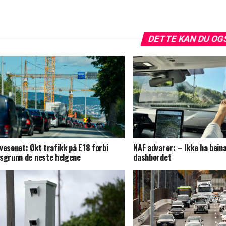
DETTE KAN DU OG
vesenet: Økt trafikk på E18 forbi
NAF advarer: – Ikke ha bein
sgrunn de neste helgene
dashbordet