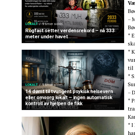
Væ
Bø
– M
LOKALT
9 timer siden
Bø
Rogfast setter verdensrekord – nå 333
* 
meter under havet
ska
* 
vur
ti
* 
Su
LOKALT
9 timer siden
14 dømt til tvungent psykisk helsevern
– D
eller omsorg lokalt – ingen automatisk
* P
kontroll av hjelpen de fikk
tra
Ka
* I
har