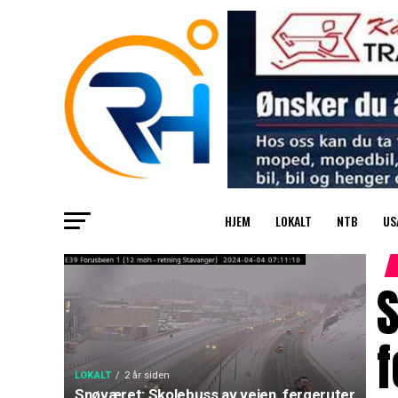
HJEM
LOKALT
NTB
US
S
f
LOKALT
2 år siden
Snøværet: Skolebuss av veien, fergeruter