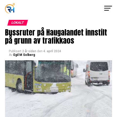
LOKALT
Bussruter på Haugalandet innstilt
på grunn av trafikkaos
Publisert
2 år siden
den
4. april 2024
Av
Egil M Solberg