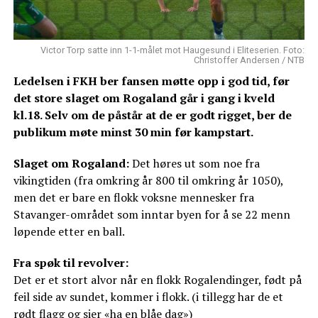
Victor Torp satte inn 1-1-målet mot Haugesund i Eliteserien. Foto:
Christoffer Andersen / NTB
Ledelsen i FKH ber fansen møtte opp i god tid, før
det store slaget om Rogaland går i gang i kveld
kl.18. Selv om de påstår at de er godt rigget, ber de
publikum møte minst 30 min før kampstart.
Slaget om Rogaland:
Det høres ut som noe fra
vikingtiden (fra omkring år 800 til omkring år 1050),
men det er bare en flokk voksne mennesker fra
Stavanger-området som inntar byen for å se 22 menn
løpende etter en ball.
Fra spøk til revolver:
Det er et stort alvor når en flokk Rogalendinger, født på
feil side av sundet, kommer i flokk. (i tillegg har de et
rødt flagg og sier «ha en blåe dag»)