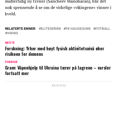
midlertidig ny trener (Sancheev Manoharan), blir det
nok spennende å se om de virkelige «vikingene» vinner i
kveld.
RELATERTE EMNER:
ELITESERIEN
FK HAUGESUND
FOTBALL
VIKING
NESTE
Forskning: Yrker med høyt fysisk aktivitetsnivå øker
risikoen for demens
FORRIGE
Gram: Våpenhjelp til Ukraina tærer på lagrene – varsler
fortsatt mer
ANNONSE