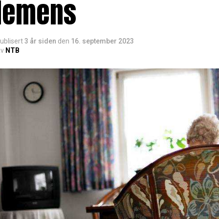
demens
ublisert
3 år siden
den
16. september 2023
v
NTB