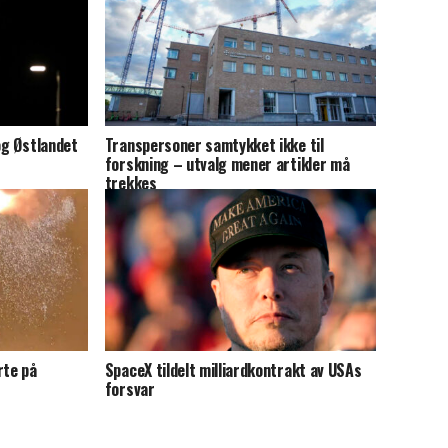
og Østlandet
Transpersoner samtykket ikke til
forskning – utvalg mener artikler må
trekkes
rte på
SpaceX tildelt milliardkontrakt av USAs
forsvar