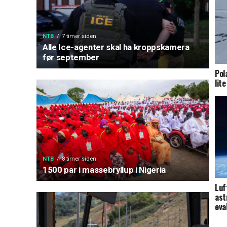
NTB
7 timer siden
Alle Ice-agenter skal ha kroppskamera
før september
Pol
lite
NTB
8 timer siden
1500 par i massebryllup i Nigeria
Luf
ast
eva