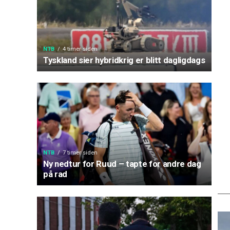
NTB
4 timer siden
Tyskland sier hybridkrig er blitt dagligdags
NTB
7 timer siden
Ny nedtur for Ruud – tapte for andre dag
på rad