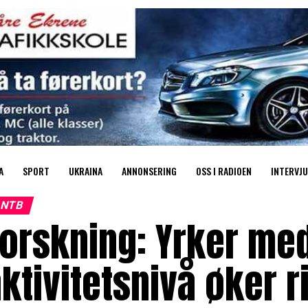
A
SPORT
UKRAINA
ANNONSERING
OSS I RADIOEN
INTERVJU
NTB
orskning: Yrker med
ktivitetsnivå øker r