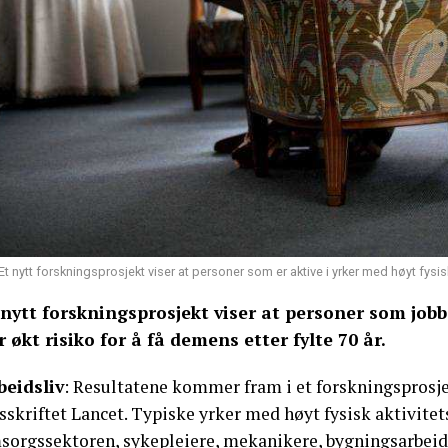
Et nytt forskningsprosjekt viser at personer som er aktive i yrker med høyt fysis
 nytt forskningsprosjekt viser at personer som jobbe
r økt risiko for å få demens etter fylte 70 år.
beidsliv
: Resultatene kommer fram i et forskningsprosje
sskriftet Lancet. Typiske yrker med høyt fysisk aktivitet
sorgssektoren, sykepleiere, mekanikere, bygningsarbeide