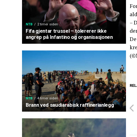
Fo
ald
– D
NTB
2 timer siden
de
Fifa gjentar trussel – tolererer ikke
angrep på Infantino og organisasjonen
De
kre
(©
REL
NTB
4 timer siden
Brann ved saudiarabisk raffinerianlegg