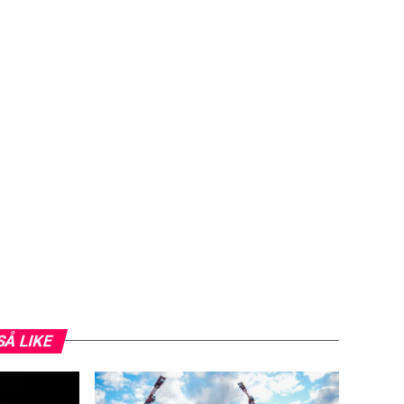
SÅ LIKE