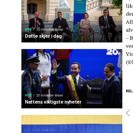
lik
de
All
alv
NTB
25 minutter siden
Dette skjer i dag
– B
ven
Vid
(©
REL
NTB
25 minutter siden
Nattens viktigste nyheter