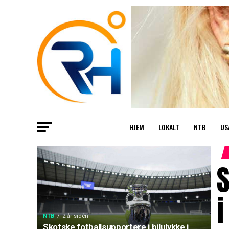
HJEM
LOKALT
NTB
US
S
i
NTB
2 år siden
Skotske fotballsupportere i bilulykke i