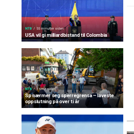
NTB
55 minutter siden
USA vil gi milliardbistand til Colombia
NTB
1 time siden
Sp nærmer seg sperregrensa – laveste
oppslutning på over ti år