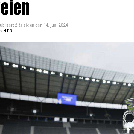
veien
ublisert
2 år siden
den
14. juni 2024
v
NTB