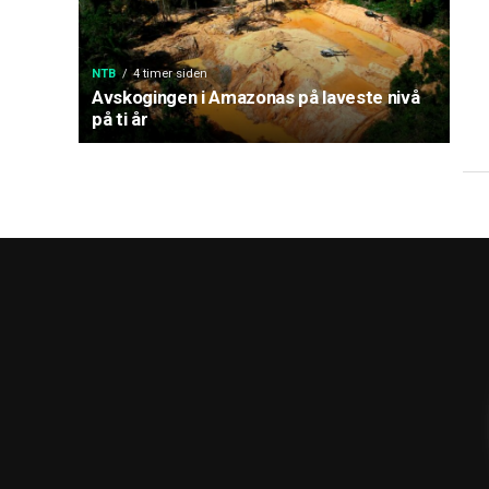
NTB
4 timer siden
Avskogingen i Amazonas på laveste nivå
på ti år