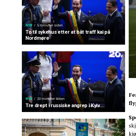
NTB
5 minutter siden
To til sykehus etter at båt traff kai på
Nordmøre
Fe
NTB
20 minutter siden
fl
Tre drept i russiske angrep i Kyiv
Sp
skj
kjø