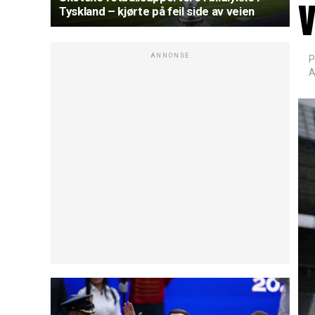
Tyskland – kjørte på feil side av veien
ANNONSE
P
A