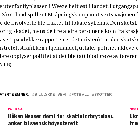
e utenfor flyplassen i Weeze helt øst i landet. I utgangs
r Skottland spiller EM-åpningskamp mot vertsnasjonen f
e de involverte ble fraktet til lokale sykehus. Den skotsk
orlig skadet, mens de fire andre personene kom fra krasj
asert på ulykkesrapporten er det mistenkt at den skotske
strefeltstrafikken i hjemlandet, uttaler politiet i Kleve-d
ere opplyser politiet at det ble tatt blodprøve av fører
NTB)
ATERTE EMNER:
BILULYKKE
EM
FOTBALL
SKOTTER
FORRIGE
NES
Håkan Nesser dømt for skatteforbrytelser,
Ukr
anker til svensk høyesterett
fre