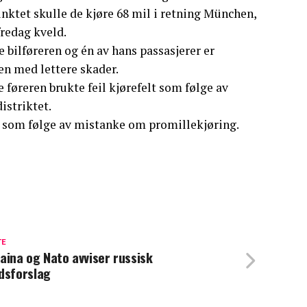
punktet skulle de kjøre 68 mil i retning München,
redag kveld.
e bilføreren og én av hans passasjerer er
en med lettere skader.
 føreren brukte feil kjørefelt som følge av
istriktet.
en som følge av mistanke om promillekjøring.
TE
aina og Nato avviser russisk
dsforslag