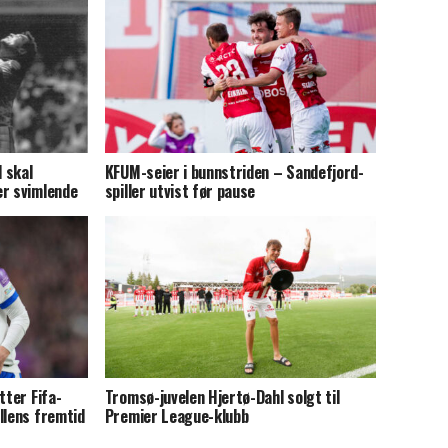
 skal
KFUM-seier i bunnstriden – Sandefjord-
er svimlende
spiller utvist før pause
tter Fifa-
Tromsø-juvelen Hjertø-Dahl solgt til
llens fremtid
Premier League-klubb