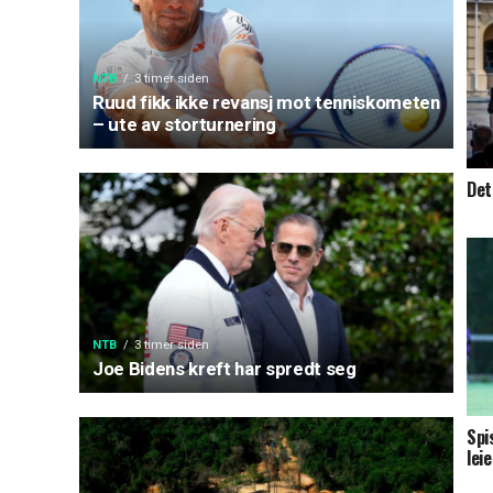
NTB
3 timer siden
Ruud fikk ikke revansj mot tenniskometen
– ute av storturnering
Det
NTB
3 timer siden
Joe Bidens kreft har spredt seg
Spi
lei