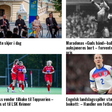
te skjer i dag
Maradonas «Guds hånd»-ball
auksjoneres bort – forvent
pris
ss vender tilbake til Toppserien –
Engelsk landslagsspiller stø
es ut til LSK Kvinner
boikott: – Handler om fotba