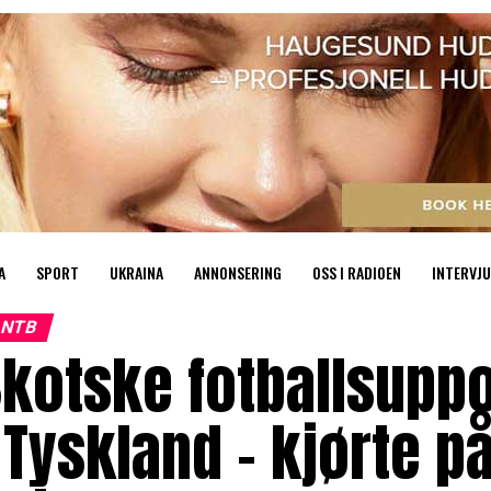
A
SPORT
UKRAINA
ANNONSERING
OSS I RADIOEN
INTERVJU
NTB
kotske fotballsuppo
 Tyskland – kjørte på