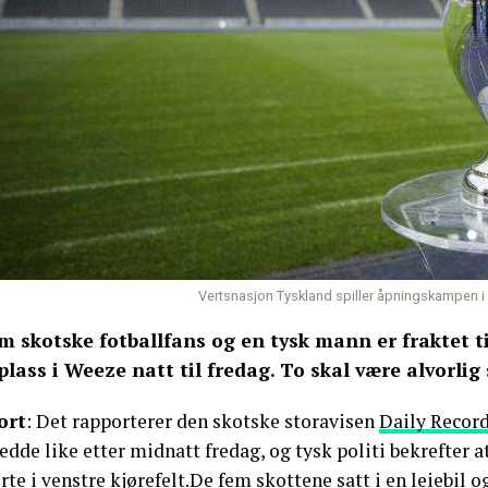
Vertsnasjon Tyskland spiller åpningskampen i 
m skotske fotballfans og en tysk mann er fraktet ti
yplass i Weeze natt til fredag. To skal være alvorlig
ort
: Det rapporterer den skotske storavisen
Daily Recor
edde like etter midnatt fredag, og tysk politi bekrefter 
rte i venstre kjørefelt.De fem skottene satt i en leiebi