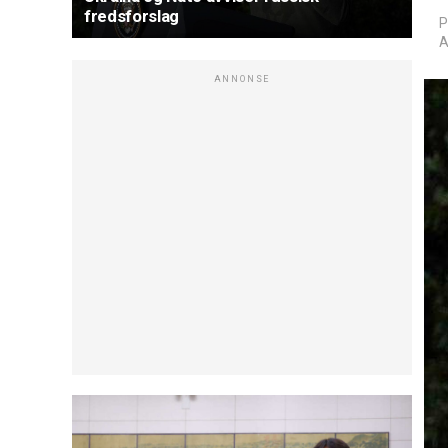
fredsforslag
P
A
ANNONSE