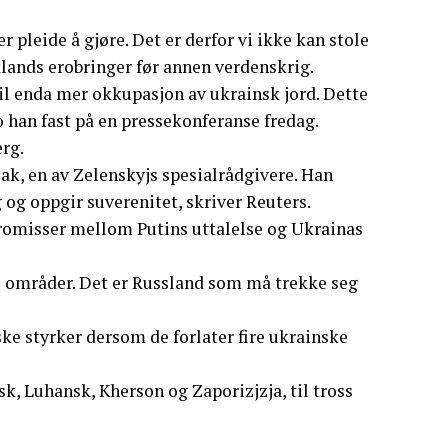
pleide å gjøre. Det er derfor vi ikke kan stole
lands erobringer før annen verdenskrig.
 til enda mer okkupasjon av ukrainsk jord. Dette
 han fast på en pressekonferanse fredag.
erg.
k, en av Zelenskyjs spesialrådgivere. Han
og oppgir suverenitet, skriver Reuters.
promisser mellom Putins uttalelse og Ukrainas
ine områder. Det er Russland som må trekke seg
ske styrker dersom de forlater fire ukrainske
k, Luhansk, Kherson og Zaporizjzja, til tross