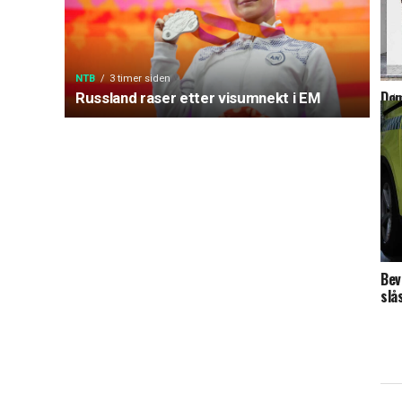
NTB
3 timer siden
Døm
Russland raser etter visumnekt i EM
av 
Bev
slå