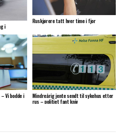
Ruskjørere tatt hver time i fjor
g i
Mindreårig jente sendt til sykehus etter
– Vi bodde i
rus – politiet fant kniv