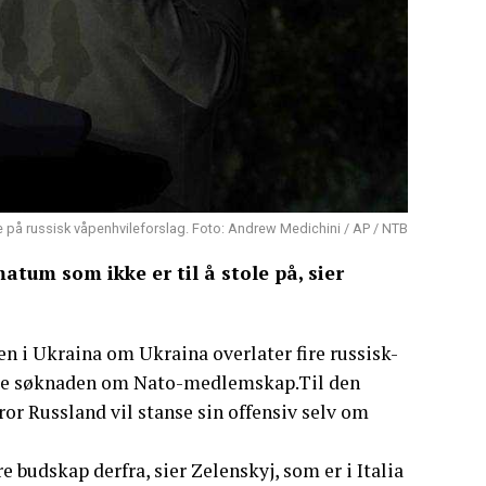
e på russisk våpenhvileforslag. Foto: Andrew Medichini / AP / NTB
atum som ikke er til å stole på, sier
gen i Ukraina om Ukraina overlater fire russisk-
bake søknaden om Nato-medlemskap.Til den
or Russland vil stanse sin offensiv selv om
 budskap derfra, sier Zelenskyj, som er i Italia