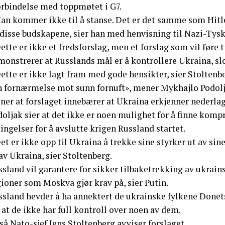
forbindelse med toppmøtet i G7.
an kommer ikke til å stanse. Det er det samme som Hitler 
 disse budskapene, sier han med henvisning til Nazi-Tysk
ette er ikke et fredsforslag, men et forslag som vil føre
onstrerer at Russlands mål er å kontrollere Ukraina, slo
ette er ikke lagt fram med gode hensikter, sier Stoltenb
n fornærmelse mot sunn fornuft», mener Mykhajlo Podolja
er at forslaget innebærer at Ukraina erkjenner nederlag 
doljak sier at det ikke er noen mulighet for å finne kom
ingelser for å avslutte krigen Russland startet.
et er ikke opp til Ukraina å trekke sine styrker ut av s
av Ukraina, sier Stoltenberg.
sland vil garantere for sikker tilbaketrekking av ukrain
ioner som Moskva gjør krav på, sier Putin.
ssland hevder å ha annektert de ukrainske fylkene Donets
 at de ikke har full kontroll over noen av dem.
å Nato-sjef Jens Stoltenberg avviser forslaget.