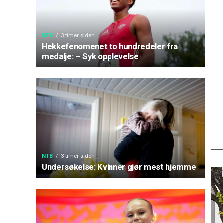
NTB
3 timer siden
Hekkefenomenet to hundredeler fra
medalje: – Syk opplevelse
NTB
3 timer siden
Undersøkelse: Kvinner gjør mest hjemme