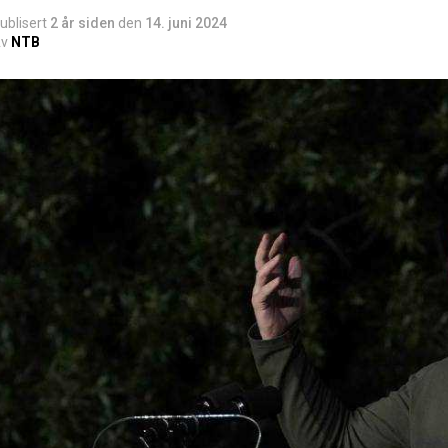
ublisert
2 år siden
den
14. juni 2024
v
NTB