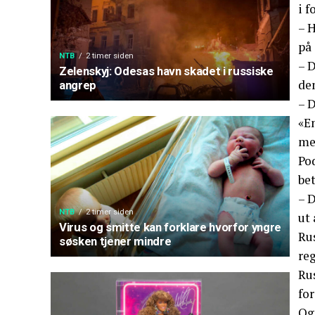
i 
– H
på
NTB
2 timer siden
– D
Zelenskyj: Odesas havn skadet i russiske
dem
angrep
– D
«E
men
Po
bet
– D
NTB
2 timer siden
ut 
Virus og smitte kan forklare hvorfor yngre
Rus
søsken tjener mindre
reg
Ru
for
Ogs