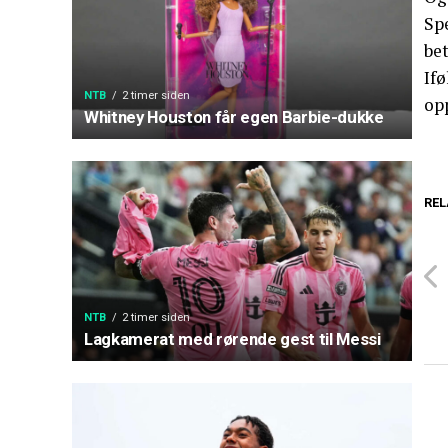
Spe
bet
If
NTB
2 timer siden
opp
Whitney Houston får egen Barbie-dukke
REL
NTB
2 timer siden
Lagkamerat med rørende gest til Messi