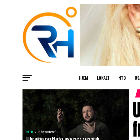
HJEM
LOKALT
NTB
US
U
f
NTB
2 år siden
Ukraina og Nato avviser russisk