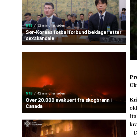
NTB
32 minutter siden
Sør-Koreas fotballforbund beklager etter
sexskandale
Pr
Uk
NTB
42 minutter siden
Kr
Over 20.000 evakuert fra skogbrann i
Canada
ok
ita
kr
– D