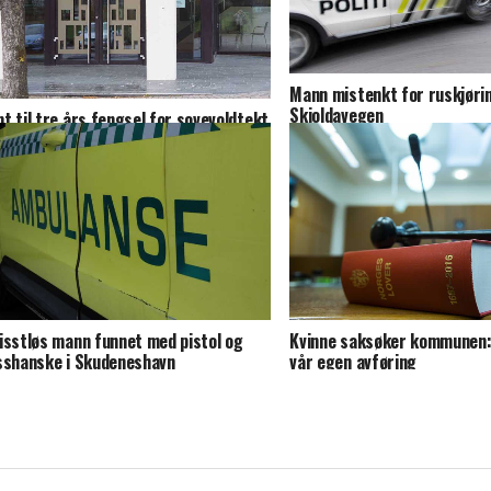
Mann mistenkt for ruskjørin
Skjoldavegen
t til tre års fengsel for sovevoldtekt
15 år gammel jente
isstløs mann funnet med pistol og
Kvinne saksøker kommunen: 
sshanske i Skudeneshavn
vår egen avføring