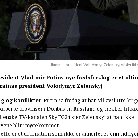
Ukrainas president Volodymyr Zelenskyj stoler ikk
esident Vladimir Putins nye fredsforslag er et ultim
rainas president Volodymyr Zelenskyj.
ig og konflikter
: Putin sa fredag at han vil avslutte kri
kuperte provinser i Donbas til Russland og trekker til
lienske TV-kanalen SkyTG24 sier Zelenskyj at han ikke tr
avene blir imøtekommet.
ette er et ultimatum som ikke er annerledes enn tidligere