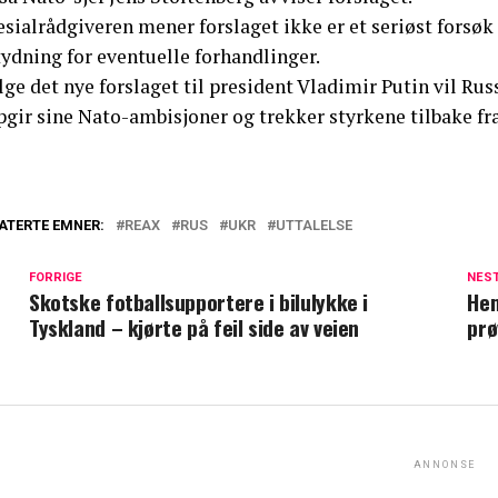
sialrådgiveren mener forslaget ikke er et seriøst forsøk 
ydning for eventuelle forhandlinger.
ølge det nye forslaget til president Vladimir Putin vil 
gir sine Nato-ambisjoner og trekker styrkene tilbake fra 
ATERTE EMNER:
REAX
RUS
UKR
UTTALELSE
FORRIGE
NES
Skotske fotballsupportere i bilulykke i
Hem
Tyskland – kjørte på feil side av veien
prø
ANNONSE