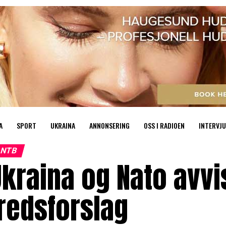
A
SPORT
UKRAINA
ANNONSERING
OSS I RADIOEN
INTERVJU
NTB
kraina og Nato avvi
redsforslag