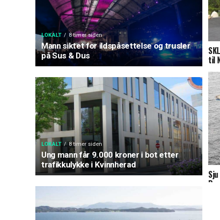
LOKALT
8 timer siden
Mann siktet for ildspåsettelse og trusler
SKL
på Sus & Dus
til 
LOKALT
8 timer siden
Ung mann får 9.000 kroner i bot etter
trafikkulykke i Kvinnherad
Sju
B