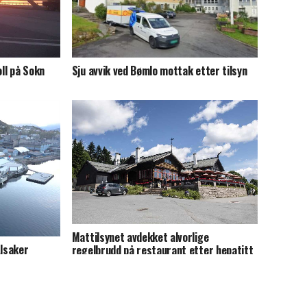
oll på Sokn
Sju avvik ved Bømlo mottak etter tilsyn
Mattilsynet avdekket alvorlige
Alsaker
regelbrudd på restaurant etter hepatitt
A-utbrudd