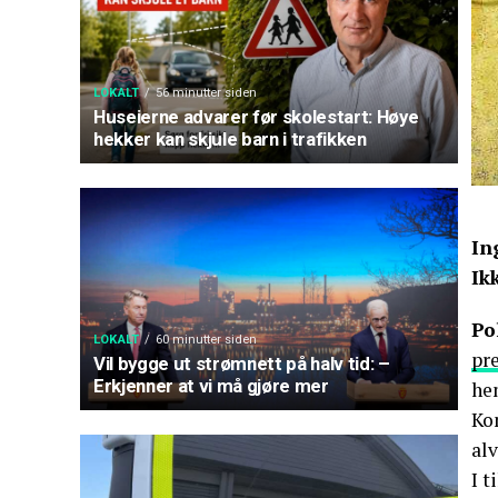
LOKALT
56 minutter siden
Huseierne advarer før skolestart: Høye
hekker kan skjule barn i trafikken
In
Ik
Po
LOKALT
60 minutter siden
pr
Vil bygge ut strømnett på halv tid: –
Erkjenner at vi må gjøre mer
hen
Ko
al
I t