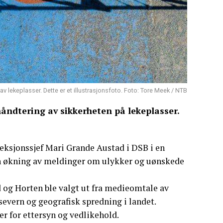
 lekeplasser. Dette er et illustrasjonsfoto. Foto: Tore Meek / NTB
ndtering av sikkerheten på lekeplasser.
 seksjonssjef Mari Grande Austad i DSB i en
en økning av meldinger om ulykker og uønskede
og Horten ble valgt ut fra medieomtale av
severn og geografisk spredning i landet.
er for ettersyn og vedlikehold.