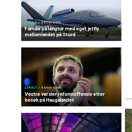
LOKALT
4 timer siden
Familie på langtur med eget jetfly
mellomlandet på Stord
LOKALT
4 timer siden
Vestre varsler reformoffensiv etter
besøk på Haugalandet