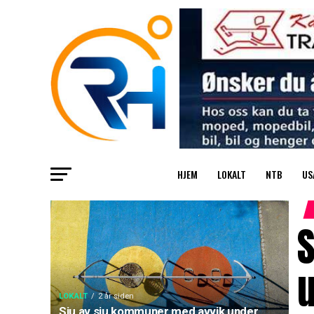
HJEM
LOKALT
NTB
US
u
LOKALT
2 år siden
Sju av sju kommuner med avvik under