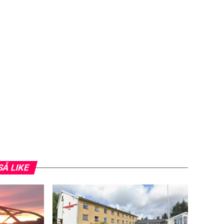
SÅ LIKE