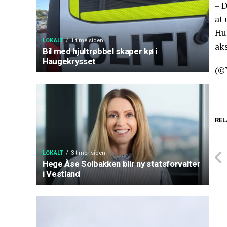
– D
at 
Hu
LOKALT
1 time siden
aks
Bil med hjultrøbbel skaper kø i
Haugekrysset
(©
REL
LOKALT
3 timer siden
Hege Åse Solbakken blir ny statsforvalter
i Vestland