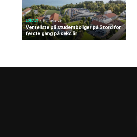
LOKALT
8 timer siden
Venteliste på studentboliger på Stord for
første gang på seks år