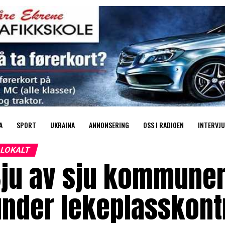
A
SPORT
UKRAINA
ANNONSERING
OSS I RADIOEN
INTERVJU
LOKALT
Sju av sju kommuner
nder lekeplasskont