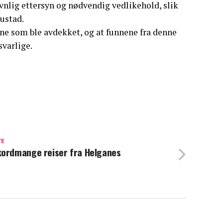
evnlig ettersyn og nødvendig vedlikehold, slik
Austad.
ne som ble avdekket, og at funnene fra denne
svarlige.
TE
ordmange reiser fra Helganes