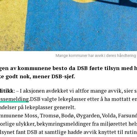
Mange kommuner har avvik i deres håndtering av
gen av kommunene besto da DSB førte tilsyn med hå
ke godt nok, mener DSB-sjef.
litikk
: – I aksjonen avdekket vi altfor mange avvik, sier
essemelding
.DSB valgte lekeplasser etter å ha mottatt 
delser på lekeplasser generelt.
mmunene Moss, Tromsø, Bodø, Øygarden, Volda, Farsund 
vorlige ulykker, bekymringsmeldinger fra miljørettet hel
ilsynet fant DSB at samtlige hadde avvik knyttet til rutin