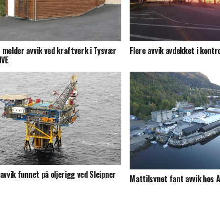
Flere avvik avdekket i kontr
 melder avvik ved kraftverk i Tysvær
NVE
 avvik funnet på oljerigg ved Sleipner
Mattilsynet fant avvik hos 
Fjordbruk