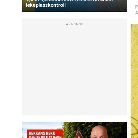
lekeplasskontroll
P
A
ANNONSE