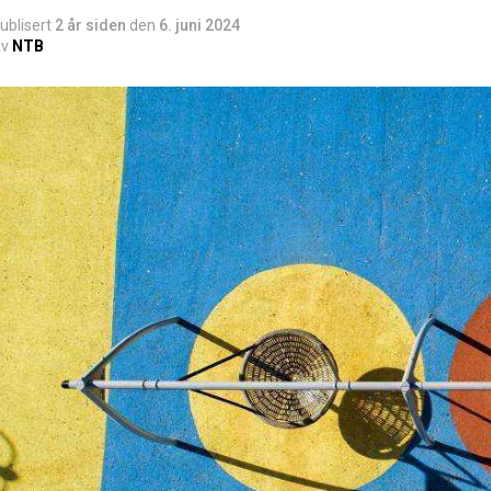
ublisert
2 år siden
den
6. juni 2024
v
NTB