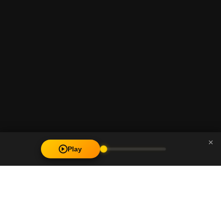
×
Play