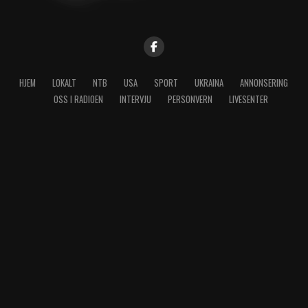
HJEM
LOKALT
NTB
USA
SPORT
UKRAINA
ANNONSERING
OSS I RADIOEN
INTERVJU
PERSONVERN
LIVESENTER