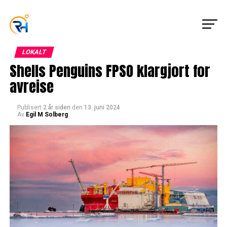
LOKALT
Shells Penguins FPSO klargjort for
avreise
Publisert
2 år siden
den
13. juni 2024
Av
Egil M Solberg