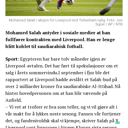
Mohamed Salah i aksjon for Liverpool mot Tottenham nylig. Foto: Jon
Super / AP / NTB
Mohamed Salah antyder i sosiale medier at han
fullfører kontrakten med Liverpool. Han er lenge
blitt koblet til saudiarabisk fotball.
Sport
: Egypteren har bare tolv måneder igjen av
Liverpool-avtalen. Det har ført til spekulasjoner om et
salg i årets sommervindu.I september i fjor ble det
rapportert at Liverpool hadde avslått et Salah-bud på
over 2 milliarder kroner fra saudiarabiske Al-Ittihad. Nå
hinter hovedpersonen om at han blir værende på
Anfield.
– Vi vet at trofeer er hva som teller, og vi vil gjøre alt i
vår makt for å lykkes neste sesong. Fansen vår fortjener
det, og fandenivoldsk skal vi kjempe, skriver Salah på
X.
Liverpool vant ligacupen i Jürgen Klopps siste sesong