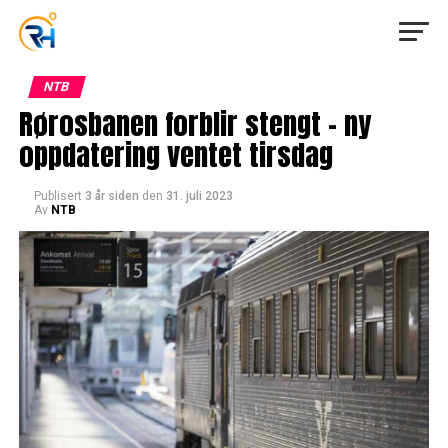
NTB
Rørosbanen forblir stengt – ny
oppdatering ventet tirsdag
Publisert
3 år siden
den
31. juli 2023
Av
NTB