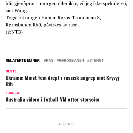
blir gjenåpnet i morgen eller ikke, vil jeg ikke spekulere i,
sier Wang.
Togstrekningen Hamar-Røros-Trondheim S,
Rørosbanen R60, påvirkes av raset.
(©NTB)
RELATERTE EMNER:
RAS
RØROSBANEN
STENGT
NESTE
Ukraina: Minst fem drept i russisk angrep mot Kryvyj
Rih
FORRIGE
Australia videre i fotball-VM etter storseier
ANNONSE