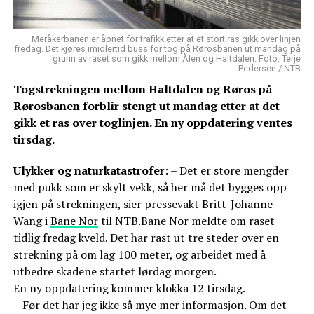
Meråkerbanen er åpnet for trafikk etter at et stort ras gikk over linjen
fredag. Det kjøres imidlertid buss for tog på Rørosbanen ut mandag på
grunn av raset som gikk mellom Ålen og Haltdalen. Foto: Terje
Pedersen / NTB
Togstrekningen mellom Haltdalen og Røros på
Rørosbanen forblir stengt ut mandag etter at det
gikk et ras over toglinjen. En ny oppdatering ventes
tirsdag.
Ulykker og naturkatastrofer
: – Det er store mengder
med pukk som er skylt vekk, så her må det bygges opp
igjen på strekningen, sier pressevakt Britt-Johanne
Wang i
Bane Nor
til NTB.Bane Nor meldte om raset
tidlig fredag kveld. Det har rast ut tre steder over en
strekning på om lag 100 meter, og arbeidet med å
utbedre skadene startet lørdag morgen.
En ny oppdatering kommer klokka 12 tirsdag.
– Før det har jeg ikke så mye mer informasjon. Om det