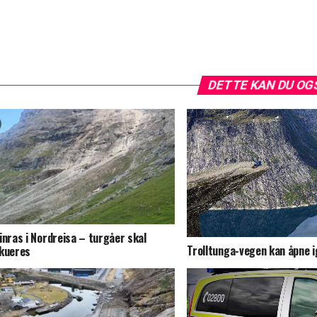
DETTE KAN DU OG
inras i Nordreisa – turgåer skal
Trolltunga-vegen kan åpne 
kueres