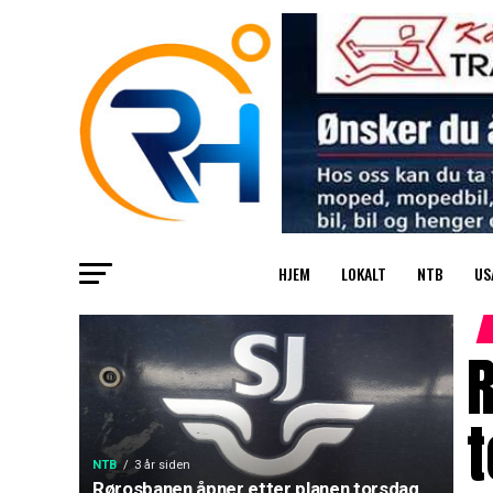
HJEM
LOKALT
NTB
US
NTB
3 år siden
Rørosbanen åpner etter planen torsdag