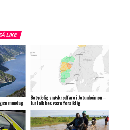
SÅ LIKE
Betydelig snøskredfare i Jotunheimen –
igjen mandag
turfolk bes være forsiktig