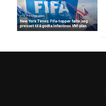
NTB
4 timer siden
New York Times: Fifa-topper følte seg
presset til å godta Infantinos VM-plan