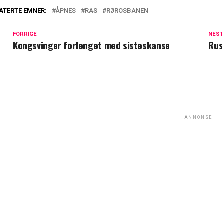
ATERTE EMNER:
ÅPNES
RAS
RØROSBANEN
FORRIGE
NES
Kongsvinger forlenget med sisteskanse
Rus
ANNONSE