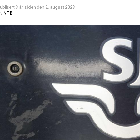
ublisert
3 år siden
den
2. august 2023
v
NTB