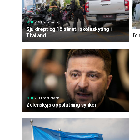
NTB
3 timer siden
Sju drept og 15 såret i skoleskyting i
To 
Thailand
NTB
4 timer siden
Zelenskyjs oppslutning synker