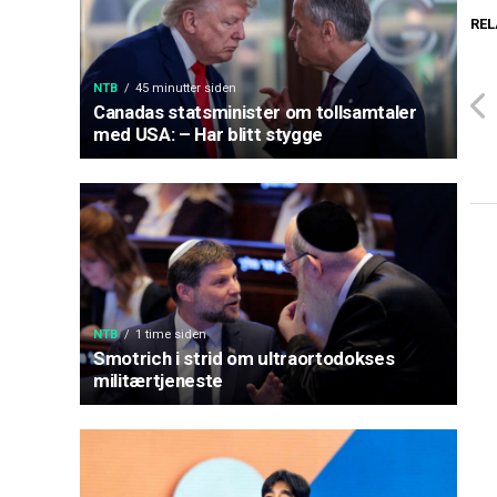
REL
NTB
45 minutter siden
Canadas statsminister om tollsamtaler
med USA: – Har blitt stygge
NTB
1 time siden
Smotrich i strid om ultraortodokses
militærtjeneste