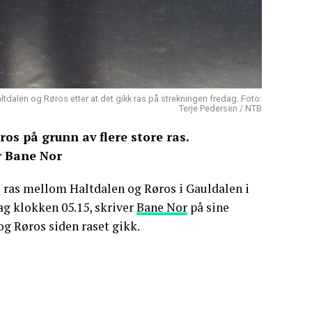
dalen og Røros etter at det gikk ras på strekningen fredag. Foto:
Terje Pedersen / NTB
s på grunn av flere store ras.
r Bane Nor
re ras mellom Haltdalen og Røros i Gauldalen i
ag klokken 05.15, skriver
Bane Nor
på sine
og Røros siden raset gikk.