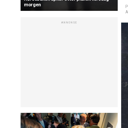
morgen
P
A
ANNONSE