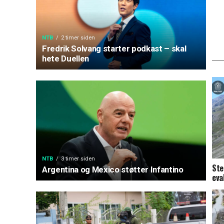
NTB
2 timer siden
Fredrik Solvang starter podkast – skal
hete Duellen
NTB
3 timer siden
Ste
Argentina og Mexico støtter Infantino
eva