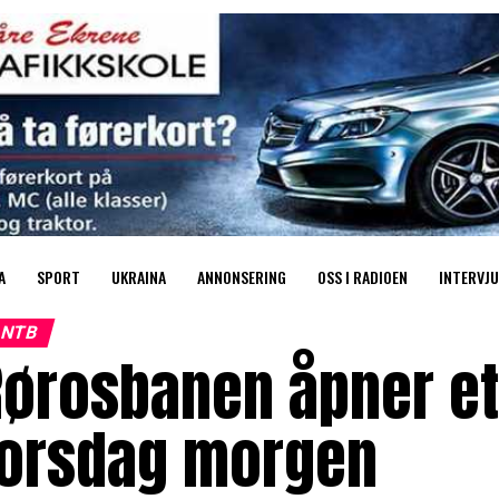
A
SPORT
UKRAINA
ANNONSERING
OSS I RADIOEN
INTERVJU
NTB
Rørosbanen åpner et
torsdag morgen