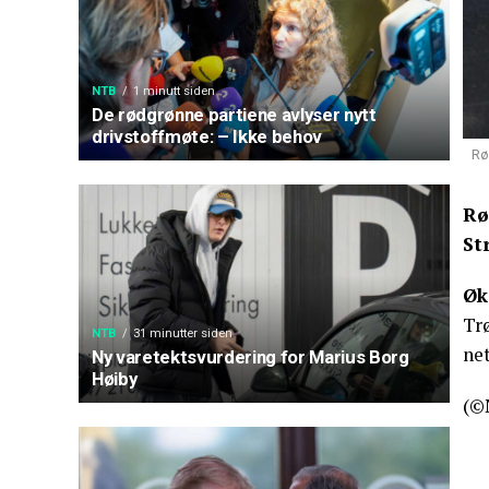
NTB
1 minutt siden
De rødgrønne partiene avlyser nytt
drivstoffmøte: – Ikke behov
Rø
Rø
St
Øk
Trø
NTB
31 minutter siden
net
Ny varetektsvurdering for Marius Borg
Høiby
(©