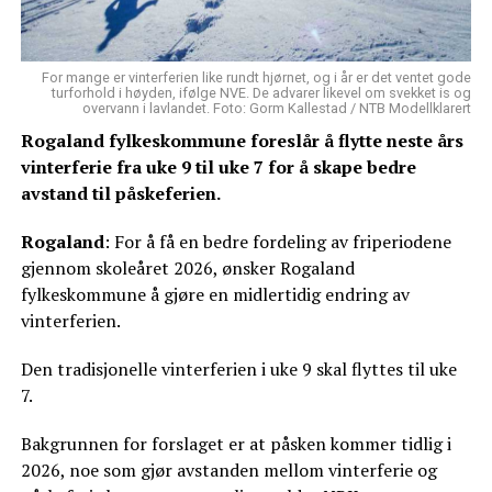
For mange er vinterferien like rundt hjørnet, og i år er det ventet gode
turforhold i høyden, ifølge NVE. De advarer likevel om svekket is og
overvann i lavlandet. Foto: Gorm Kallestad / NTB Modellklarert
Rogaland fylkeskommune foreslår å flytte neste års
vinterferie fra uke 9 til uke 7 for å skape bedre
avstand til påskeferien.
Rogaland
: For å få en bedre fordeling av friperiodene
gjennom skoleåret 2026, ønsker Rogaland
fylkeskommune å gjøre en midlertidig endring av
vinterferien.
Den tradisjonelle vinterferien i uke 9 skal flyttes til uke
7.
Bakgrunnen for forslaget er at påsken kommer tidlig i
2026, noe som gjør avstanden mellom vinterferie og