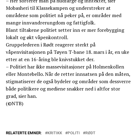
– Her sorterer man på hudfarge og inntekter, sier
Mobasheri til Klassekampen og understreker at
områdene som politiet nå peker på, er områder med
mange innvandrerungdom og fattigfolk.
Blant tiltakene politiet setter inn er mer forebygging
lokalt og økt våpenkontroll.
Gruppelederen i Rødt reagerer sterkt på
våpenvisitasjonen på Tøyen T-bane 18. mars i år, en uke
etter at en 16-åring ble knivstukket der.
– Politiet har ikke massevisitasjoner på Holmenkollen
eller Montebello. Når de retter innsatsen på den måten,
stigmatiserer de også bydeler og områder som dessverre
både politikere og mediene snakker ned i altfor stor
grad, sier han.
(©NTB)
RELATERTE EMNER:
KRITIKK
POLITI
RØDT