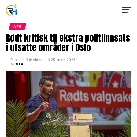
NTB
Rødt kritisk til ekstra politiinnsats
i utsatte områder i Oslo
Publisert
3 år siden
den
25. mars 2023
Av
NTB