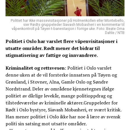
Politiet har ikke massevisitasjoner på Holmenkollen eller Montebello,
sier Rødts gruppeleder Siavash Mobasheri i en kommentar til
våpenkontroll på Tøyen t-banestasjon i forrige uke. Foto: Beate Oma
Dahle / NTB
Politiet i Oslo har varslet flere våpenvisitasjoner i
utsatte områder. Rødt mener det bidrar til
stigmatisering av fattige og innvandrere.
Kriminalitet og rettsvesen
: Politiet i Oslo varslet
denne uken at de vil forsterke innsatsen på Tøyen og
Grønland, i Stovner, Alna, Gamle Oslo og Søndre
Nordstrand. Deler av områdene kjennetegnes ifølge
politiet av dårlige levekår, mange politioppdrag og
tilstedeværelse av kriminelle aktører.Gruppeleder for
Rødt i Oslo bystyre, Siavash Mobasheri, er svært kritisk.
Han mener politiet i Oslo ikke har noe å lære av svensk
politi sin satsing mot utsatte områder.