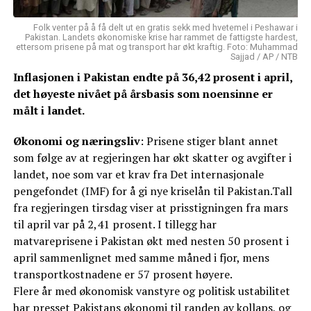
Folk venter på å få delt ut en gratis sekk med hvetemel i Peshawar i
Pakistan. Landets økonomiske krise har rammet de fattigste hardest,
ettersom prisene på mat og transport har økt kraftig. Foto: Muhammad
Sajjad / AP / NTB
Inflasjonen i Pakistan endte på 36,42 prosent i april,
det høyeste nivået på årsbasis som noensinne er
målt i landet.
Økonomi og næringsliv
: Prisene stiger blant annet
som følge av at regjeringen har økt skatter og avgifter i
landet, noe som var et krav fra Det internasjonale
pengefondet (IMF) for å gi nye kriselån til Pakistan.Tall
fra regjeringen tirsdag viser at prisstigningen fra mars
til april var på 2,41 prosent. I tillegg har
matvareprisene i Pakistan økt med nesten 50 prosent i
april sammenlignet med samme måned i fjor, mens
transportkostnadene er 57 prosent høyere.
Flere år med økonomisk vanstyre og politisk ustabilitet
har presset Pakistans økonomi til randen av kollaps, og