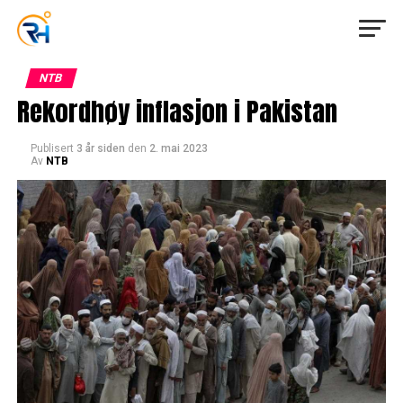
NTB
Rekordhøy inflasjon i Pakistan
Publisert
3 år siden
den
2. mai 2023
Av
NTB