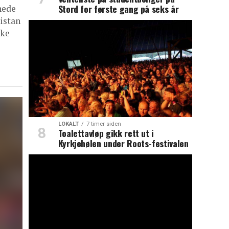
Stord for første gang på seks år
nede
istan
ske
LOKALT
7 timer siden
Toalettavløp gikk rett ut i
Kyrkjehølen under Roots-festivalen