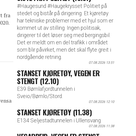
#Haugesund #Haugekrysset Politiet på
stedet og bistår på dirigering. Et kjøretøy
t fra
har tekniske problemer med et hjul som er
020.
kommet ut av stilling. Ingen politisak,
dirigerer til det løser seg med bergingsbil.
Det er meldt om en del trafikk i området
som blir påvirket, men det skal flyte greit i
nordgående retning.
07.08.2026 13:51
STANSET KJØRETØY, VEGEN ER
STENGT (12.10)
E39 Bømlafjordtunnelen i
Sveio/Bømlo/Stord.
rensa
07.08.2026 12:10
STANSET KJØRETØY (11.38)
E134 Seljestadtunnelen i Ullensvang.
07.08.2026 11:38