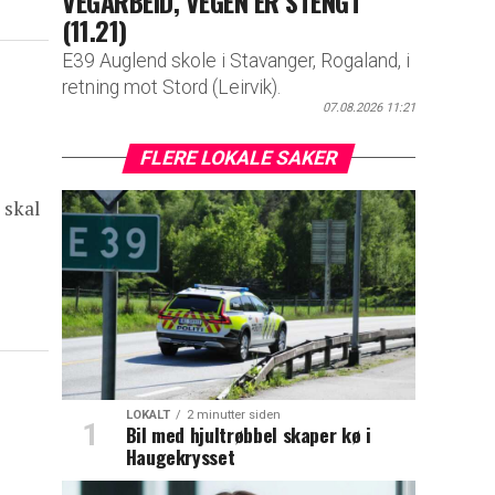
VEGARBEID, VEGEN ER STENGT
(11.21)
E39 Auglend skole i Stavanger, Rogaland, i
retning mot Stord (Leirvik).
07.08.2026 11:21
FLERE LOKALE SAKER
 skal
LOKALT
2 minutter siden
Bil med hjultrøbbel skaper kø i
Haugekrysset