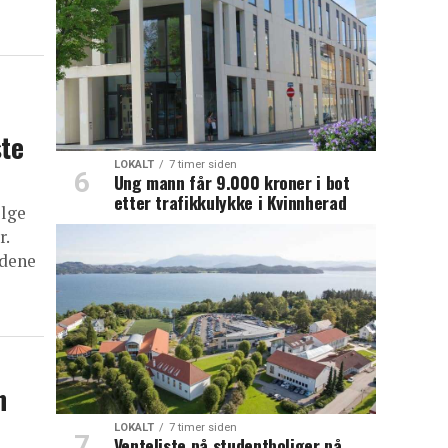
ste
LOKALT
7 timer siden
Ung mann får 9.000 kroner i bot
etter trafikkulykke i Kvinnherad
ølge
r.
gdene
n
LOKALT
7 timer siden
Venteliste på studentboliger på