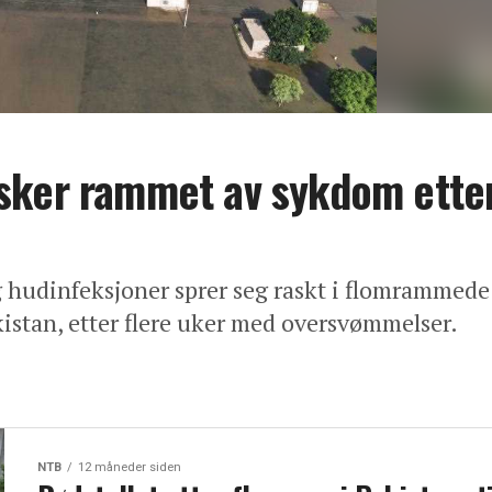
sker rammet av sykdom ette
hudinfeksjoner sprer seg raskt i flomrammede
kistan, etter flere uker med oversvømmelser.
NTB
12 måneder siden