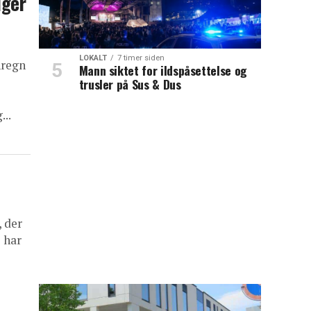
iger
LOKALT
7 timer siden
nregn
Mann siktet for ildspåsettelse og
trusler på Sus & Dus
..
, der
 har