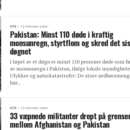
NTB
12 måneder siden
Pakistan: Minst 110 døde i kraftig
monsunregn, styrtflom og skred det si
døgnet
I løpet av et døgn er minst 110 personer døde som f
av monsunregn i Pakistan, ifølge lokale myndighete
Ulykker og naturkatastrofer: De store nedbørsmen
har...
NTB
12 måneder siden
33 væpnede militanter drept på grense
mellom Afghanistan og Pakistan