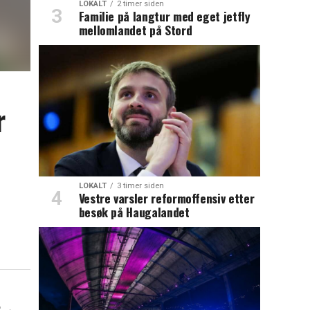
LOKALT
2 timer siden
Familie på langtur med eget jetfly
mellomlandet på Stord
r
LOKALT
3 timer siden
Vestre varsler reformoffensiv etter
besøk på Haugalandet