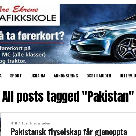
A
SPORT
UKRAINA
ANNONSERING
OSS I RADIOEN
INTERVJU
All posts tagged "Pakistan"
NTB
10 måneder siden
Pakistansk flyselskap får gjenoppta