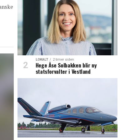
anske
LOKALT
2 timer siden
Hege Åse Solbakken blir ny
statsforvalter i Vestland