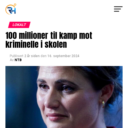
LOKALT
100 millioner til kamp mot
kriminelle i skolen
Publisert
2 år siden
den
16. september 2024
Av
NTB