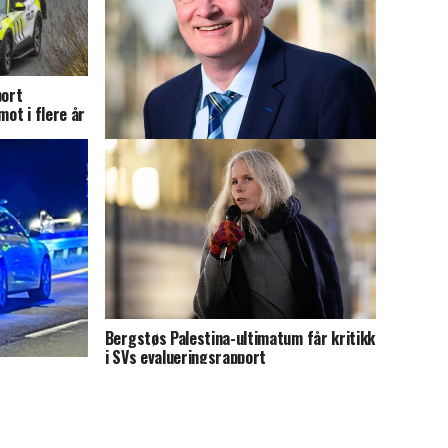
port
mot i flere år
FrP: – Arbeidstilsynets rapport er
knusende
Bergstøs Palestina-ultimatum får kritikk
i SVs evalueringsrapport
 har flatet ut