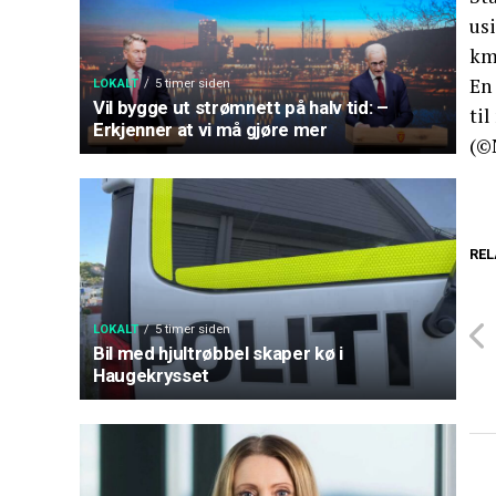
usi
km
En 
LOKALT
5 timer siden
Vil bygge ut strømnett på halv tid: –
til
Erkjenner at vi må gjøre mer
(©
REL
LOKALT
5 timer siden
Bil med hjultrøbbel skaper kø i
Haugekrysset