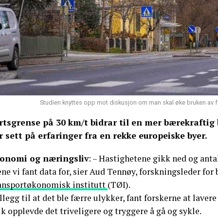
Studien knyttes opp mot diskusjon om man skal øke bruken av fa
rtsgrense på 30 km/t bidrar til en mer bærekraftig
r sett på erfaringer fra en rekke europeiske byer.
onomi og næringsliv
: – Hastighetene gikk ned og antal
ne vi fant data for, sier Aud Tennøy, forskningsleder for
ansportøkonomisk institutt
(TØI).
illegg til at det ble færre ulykker, fant forskerne at lavere
k opplevde det triveligere og tryggere å gå og sykle.