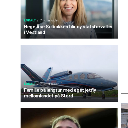
LOKALT
7 timer siden
Hege Åse Solbakken blir ny statsforvalter
i Vestland
LOKALT
7 timer siden
Familie på langtur med eget jetfly
mellomlandet på Stord