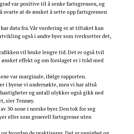
grad var positive til å senke fartsgrensen, og
Få svarte at de ønsket å sette opp fartsgrensen
har data fra. Vår vurdering er at tiltaket kan
utvikling også i andre byer som iverksetter det,
fikken vil bruke lengre tid. Det er også tvil
gi ønsket effekt og om forslaget er i tråd med
ene var marginale, ifølge rapporten.
er i byene vi undersøkte, men vi har altså
t hastigheter og antall ulykker også gikk ned
t, sier Tennøy.
v 30-sone i norske byer. Den tok for seg
yer eller som generell fartsgrense uten
 og hvordan de praktiseres. Det er uenighet og