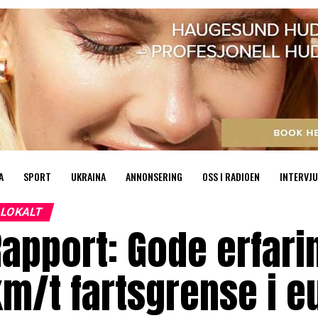
A
SPORT
UKRAINA
ANNONSERING
OSS I RADIOEN
INTERVJU
LOKALT
apport: Gode erfar
m/t fartsgrense i e