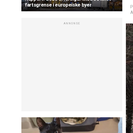
fartsgrense i europeiske byer
P
A
ANNONSE