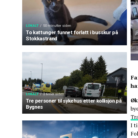
LOKALT
50 minutter siden
To kattunger funnet forlatt i busskur på
Stokkastrand
Fa
ha
LOKALT
2 timer siden
Øk
Tre personer til sykehus etter kollisjon på
Bygnes
bye
Tr
I t
Fol