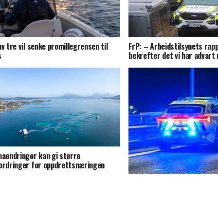
av tre vil senke promillegrensen til
FrP: – Arbeidstilsynets rap
s
bekrefter det vi har advart 
maendringer kan gi større
ordringer for oppdrettsnæringen
Den anmeldte kriminaliteten