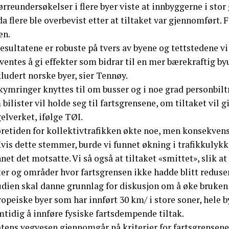
rreundersøkelser i flere byer viste at innbyggerne i stor 
a flere ble overbevist etter at tiltaket var gjennomført. 
en.
esultatene er robuste på tvers av byene og tettstedene vi 
ventes å gi effekter som bidrar til en mer bærekraftig by
ludert norske byer, sier Tennøy.
ymringer knyttes til om busser og i noe grad personbiltra
bilister vil holde seg til fartsgrensene, om tiltaket vil 
elverket, ifølge TØI.
øretiden for kollektivtrafikken økte noe, men konsekvens
vis dette stemmer, burde vi funnet økning i trafikkulykk
net det motsatte. Vi så også at tiltaket «smittet», slik a
er og områder hvor fartsgrensen ikke hadde blitt reduser
dien skal danne grunnlag for diskusjon om å øke bruken a
opeiske byer som har innført 30 km/ i store soner, hele b
tidig å innføre fysiske fartsdempende tiltak.
atens vegvesen gjennomgår nå kriterier for fartsgrensene