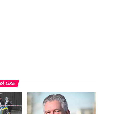
SÅ LIKE