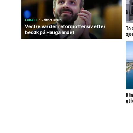
LOKALT
7 timer siden
Vestre varsler reformoffensiv etter
To 
besøk på Haugalandet
sjø
Kli
utf