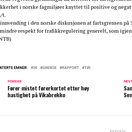
kkerhet i norske fagmiljøer knyttet til positive og negat
/t.
innvending i den norske diskusjonen at fartsgrensen på 30
 mindre respekt for trafikkregulering generelt, som igjen 
NTB)
ATERTE EMNER:
30
GRENSE
RAPPORT
TØI
FORRIGE
NES
Fører mistet førerkortet etter høy
Sam
hastighet på Vikabrekko
Sen
ANNONSE