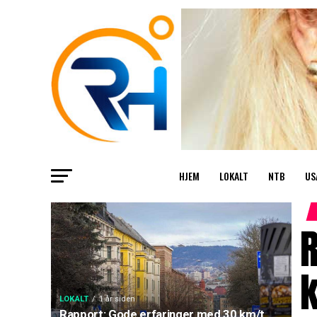
HJEM
LOKALT
NTB
US
R
k
LOKALT
1 år siden
Rapport: Gode erfaringer med 30 km/t