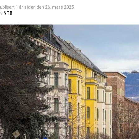
ublisert
1 år siden
den
26. mars 2025
v
NTB