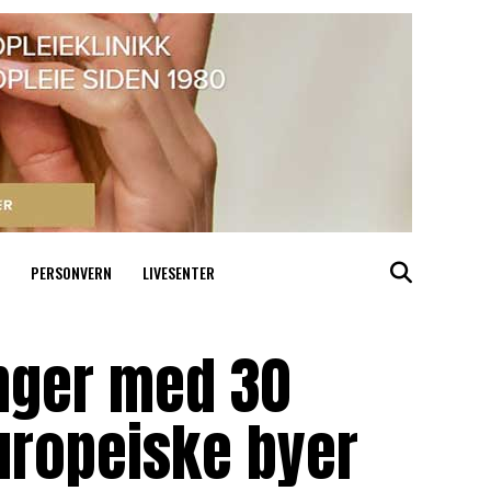
PERSONVERN
LIVESENTER
inger med 30
uropeiske byer