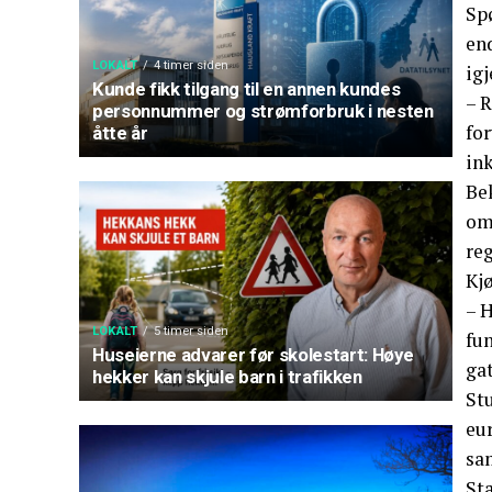
Spø
end
LOKALT
4 timer siden
igj
Kunde fikk tilgang til en annen kundes
– R
personnummer og strømforbruk i nesten
for
åtte år
ink
Bek
om 
reg
Kj
– H
LOKALT
5 timer siden
fun
Huseierne advarer før skolestart: Høye
gat
hekker kan skjule barn i trafikken
Stu
eur
sam
St