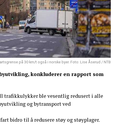
rtsgrense på 30 km/t også i norske byer. Foto: Lise Åserud / NTB
 byutvikling, konkluderer en rapport som
l trafikkulykker ble vesentlig redusert i alle
 byutvikling og bytransport ved
 fart bidro til å redusere støy og støyplager.