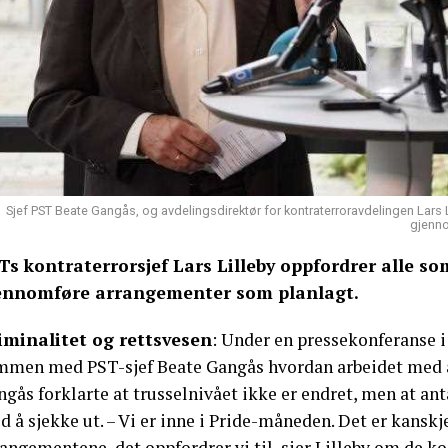
Sjef PST Beate Gangås, og avdelingsdirektør for kontraterroravdelingen Lars L
gjenno
Ts kontraterrorsjef Lars Lilleby oppfordrer alle s
ennomføre arrangementer som planlagt.
iminalitet og rettsvesen
: Under en pressekonferanse i
mmen med PST-sjef Beate Gangås hvordan arbeidet med å 
gås forklarte at trusselnivået ikke er endret, men at ant
 å sjekke ut. – Vi er inne i Pride-måneden. Det er kanskj
rangementene, det oppfordrer vi til, sier Lilleby om de