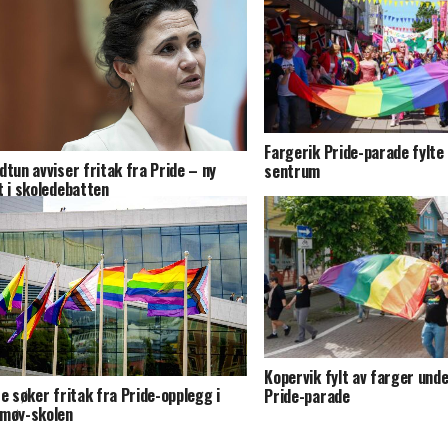
Fargerik Pride-parade fylt
dtun avviser fritak fra Pride – ny
sentrum
t i skoledebatten
Kopervik fylt av farger unde
re søker fritak fra Pride-opplegg i
Pride-parade
møy-skolen