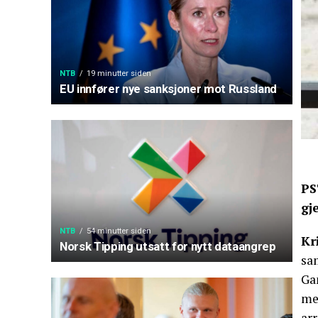
NTB
19 minutter siden
EU innfører nye sanksjoner mot Russland
PS
gj
NTB
54 minutter siden
Kr
Norsk Tipping utsatt for nytt dataangrep
sa
Gan
med
ar