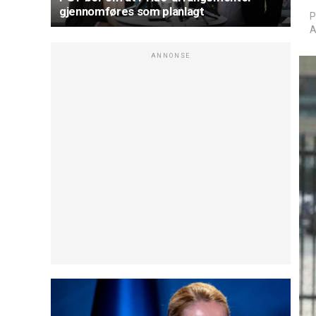
gjennomføres som planlagt
P
A
ANNONSE