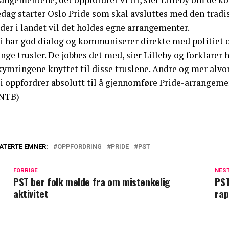
dag starter Oslo Pride som skal avsluttes med den tradisj
der i landet vil det holdes egne arrangementer.
Vi har god dialog og kommuniserer direkte med politiet 
ge trusler. De jobbes det med, sier Lilleby og forklarer
ymringene knyttet til disse truslene. Andre og mer alvor
i oppfordrer absolutt til å gjennomføre Pride-arrangemen
NTB)
ATERTE EMNER:
OPPFORDRING
PRIDE
PST
FORRIGE
NES
PST ber folk melde fra om mistenkelig
PST
aktivitet
rap