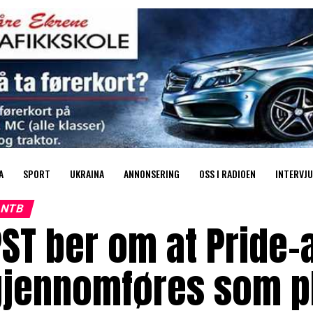
A
SPORT
UKRAINA
ANNONSERING
OSS I RADIOEN
INTERVJU
NTB
PST ber om at Pride
gjennomføres som p