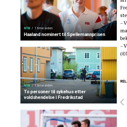
Fre
ste
– 
NTB
1 time siden
man
Haaland nominert til Spellemannprisen
bek
– V
(©
REL
NTB
1 time siden
To personer til sykehus etter
voldshendelse i Fredrikstad