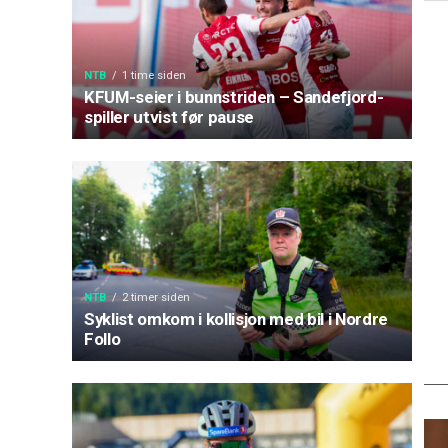
NTB
1 time siden
KFUM-seier i bunnstriden – Sandefjord-
spiller utvist før pause
NTB
2 timer siden
Syklist omkom i kollisjon med bil i Nordre
Follo