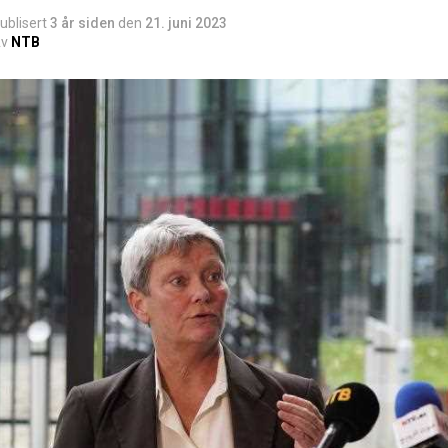
ublisert
3 år siden
den
21. juni 2023
v
NTB