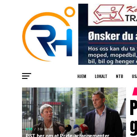
HJEM
LOKALT
NTB
US
NTB
3 år siden
PST ber om at Pride-arrangementer