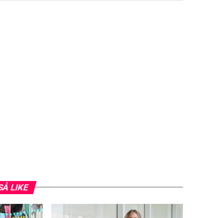
SÅ LIKE