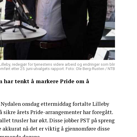
illeby, redegjør for tjenestens videre arbeid og endringer som blir
mført etter 25. juni-utvalgets rapport. Foto: Ole Berg-Rusten / NTB
om har tenkt å markere Pride om å
 Nydalen onsdag ettermiddag fortalte Lilleby
sikre årets Pride-arrangementer har foregått.
allet trusler har økt. Disse jobber PST på spreng
e akkurat nå det er viktig å gjennomføre disse
 kommende dagene.