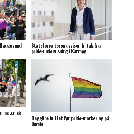
e Haugesund
Statsforvalteren avviser fritak fra
pride-undervisning i Karmøy
r historisk
Flaggline kuttet før pride-markering på
Bømlo