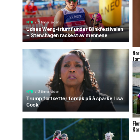
NTB
2 timer siden
Udnes Weng-triumf under Blinkfestivalen
– Stenshagen raskest av mennene
Nor
far
NTB
2 timer siden
Trump fortsetter forsøk på å sparke Lisa
Cook
Fle
Kar