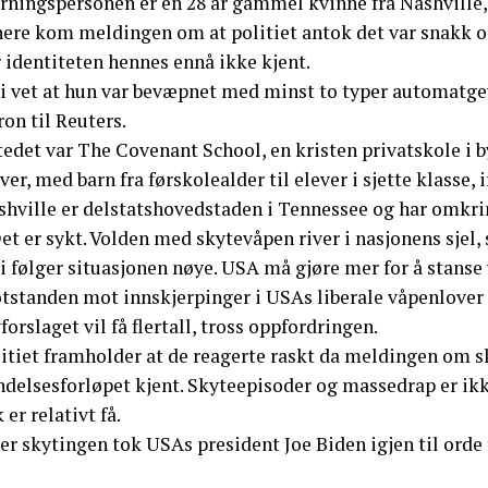
rningspersonen er en 28 år gammel kvinne fra Nashville, 
nere kom meldingen om at politiet antok det var snakk o
 identiteten hennes ennå ikke kjent.
Vi vet at hun var bevæpnet med minst to typer automatgev
on til Reuters.
edet var The Covenant School, en kristen privatskole i b
ver, med barn fra førskolealder til elever i sjette klasse,
shville er delstatshovedstaden i Tennessee og har omkri
et er sykt. Volden med skytevåpen river i nasjonens sjel,
i følger situasjonen nøye. USA må gjøre mer for å stanse
tstanden mot innskjerpinger i USAs liberale våpenlover e
forslaget vil få flertall, tross oppfordringen.
litiet framholder at de reagerte raskt da meldingen om s
delsesforløpet kjent. Skyteepisoder og massedrap er ikke
 er relativt få.
er skytingen tok USAs president Joe Biden igjen til orde