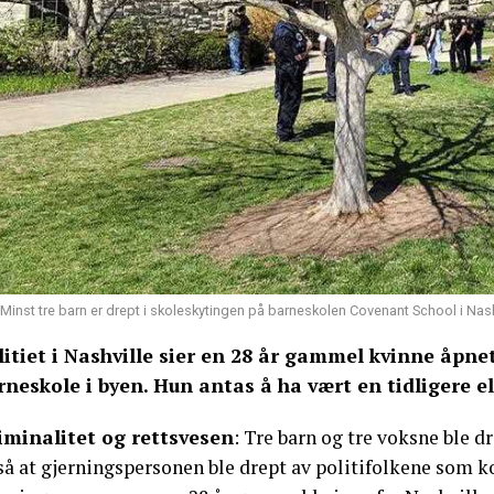
Minst tre barn er drept i skoleskytingen på barneskolen Covenant School i Nas
litiet i Nashville sier en 28 år gammel kvinne åpne
rneskole i byen. Hun antas å ha vært en tidligere el
iminalitet og rettsvesen
: Tre barn og tre voksne ble d
å at gjerningspersonen ble drept av politifolkene som ko