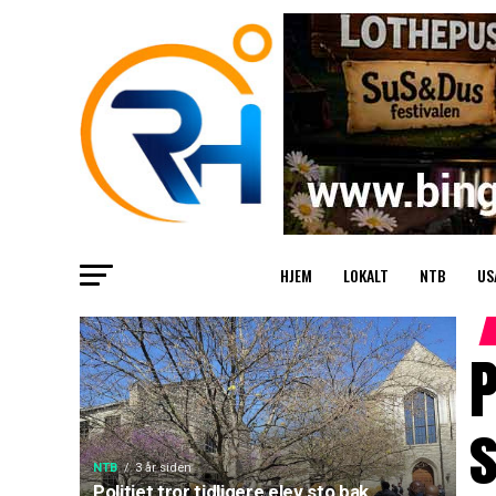
HJEM
LOKALT
NTB
US
P
s
NTB
3 år siden
Politiet tror tidligere elev sto bak