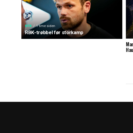
NTB
1 time siden
RBK-trøbbel før storkamp
Man
Ha