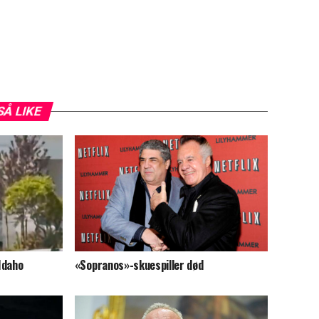
SÅ LIKE
 Idaho
«Sopranos»-skuespiller død