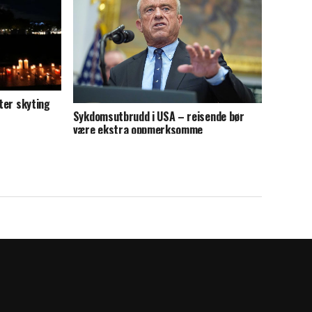
tter skyting
Sykdomsutbrudd i USA – reisende bør
være ekstra oppmerksomme