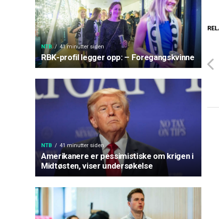
REL
NTB
41 minutter siden
RBK-profil legger opp: – Foregangskvinne
NTB
41 minutter siden
Amerikanere er pessimistiske om krigen i
Midtøsten, viser undersøkelse