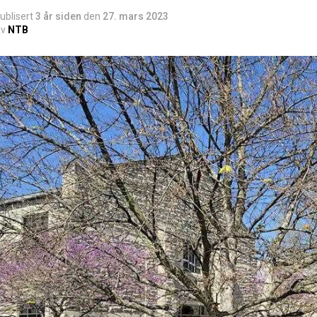
ublisert
3 år siden
den
27. mars 2023
v
NTB