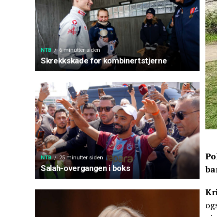
NTB
6 minutter siden
Skrekkskade for kombinertstjerne
Po
NTB
25 minutter siden
Salah-overgangen i boks
ba
Kr
ogs