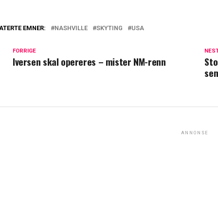
ATERTE EMNER:
NASHVILLE
SKYTING
USA
FORRIGE
NES
Iversen skal opereres – mister NM-renn
Sto
sem
ANNONSE