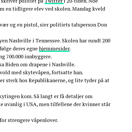
skriver politiet på
Twitter
i 20-tiden. Noe
m en tidligere elev ved skolen. Mandag kveld
ær og en pistol, sier politiets talsperson Don
yen Nashville i Tennessee. Skolen har rundt 200
 ifølge deres egne
hjemmesider
.
ng 700.000 innbyggere.
 sa Biden om drapene i Nashville.
 vold med skytevåpen, fortsatte han.
r sterk hos Republikanerne, og lite tyder på at
kytingen kom. Så langt er få detaljer om
 uvanlig i USA, men tilfellene der kvinner står
 for strengere våpenlover.