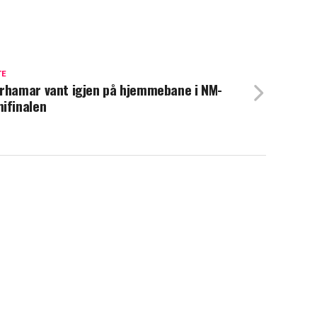
TE
rhamar vant igjen på hjemmebane i NM-
ifinalen