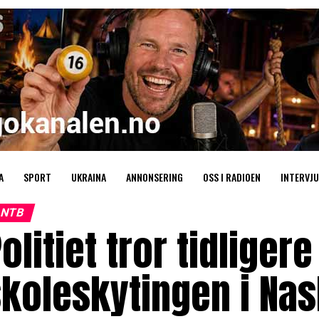
A
SPORT
UKRAINA
ANNONSERING
OSS I RADIOEN
INTERVJU
NTB
olitiet tror tidliger
koleskytingen i Nas