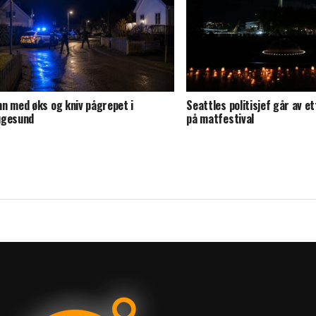
n med øks og kniv pågrepet i
Seattles politisjef går av e
ugesund
på matfestival