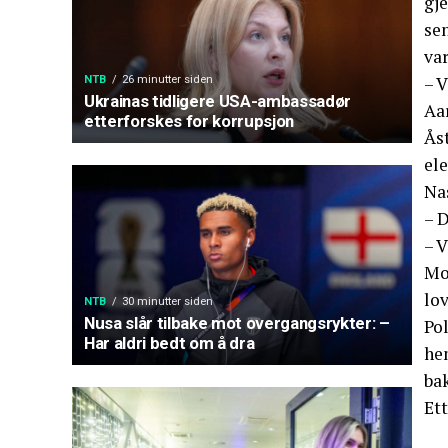
gje
se
var
– 
NTB
26 minutter siden
Ukrainas tidligere USA-ambassadør
Aar
etterforskes for korrupsjon
Åst
ele
Na
– D
– V
Mo
lov
NTB
30 minutter siden
Nusa slår tilbake mot overgangsrykter: –
Po
Har aldri bedt om å dra
hen
bak
Ett