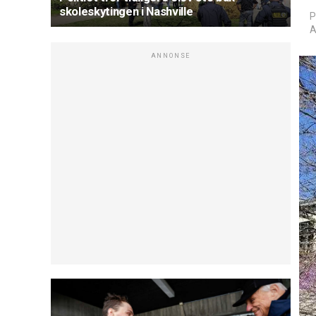
skoleskytingen i Nashville
P
A
ANNONSE