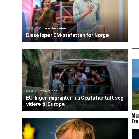
NTB
51 minutter siden
Disse løper EM-stafetten for Norge
NTB
1 time siden
EU: Ingen migranter fra Ceuta har tatt seg
videre til Europa
Man
Tru