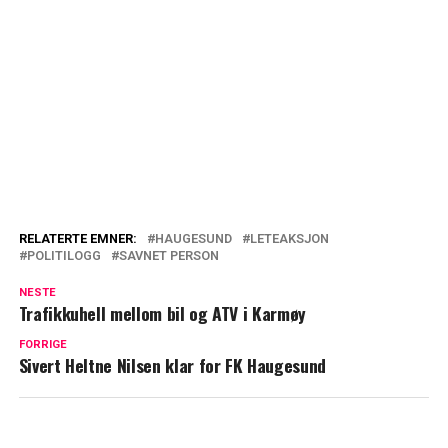
RELATERTE EMNER:
HAUGESUND
LETEAKSJON
POLITILOGG
SAVNET PERSON
NESTE
Trafikkuhell mellom bil og ATV i Karmøy
FORRIGE
Sivert Heltne Nilsen klar for FK Haugesund