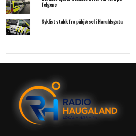
felgene
Syklist stakk fra påkjørsel i Haraldsgata