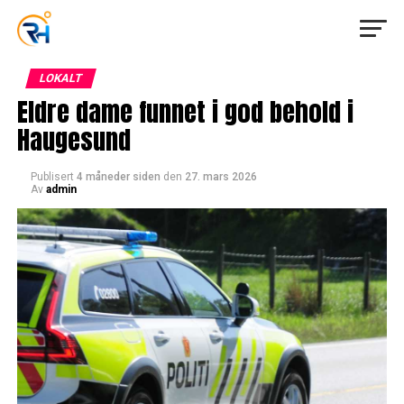
LOKALT
Eldre dame funnet i god behold i
Haugesund
Publisert
4 måneder siden
den
27. mars 2026
Av
admin