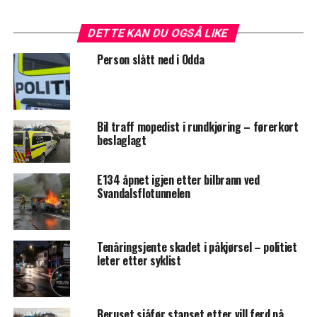
DETTE KAN DU OGSÅ LIKE
Person slått ned i Odda
Bil traff mopedist i rundkjøring – førerkort
beslaglagt
E134 åpnet igjen etter bilbrann ved
Svandalsflotunnelen
Tenåringsjente skadet i påkjørsel – politiet
leter etter syklist
Beruset sjåfør stanset etter vill ferd på