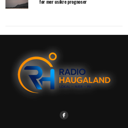
før mer usikre prognoser