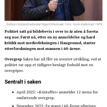
Guttens bistandsadvokat Sigurd Klomsæt. Foto: Gorm Kallestad / NTB
Politiet satt på bildebevis i over to år uten å foreta
seg noe. Først nå, etter en ny anmeldelse og hard
kritikk mot mediedekningen i Haugesund, starter
etterforskningen mot mannen i 60-årene.
Overgrep
Saken har nå fått en uventet utvikling, ved at
politiet tar opp et tidligere henlagt forhold mot en
overgriper.
Sentralt i saken
April 2023: «Kristoffer» anmelder 12 menn for
omfattende overgrep.
Desember 2023: En mann i 60-årene pågripes.