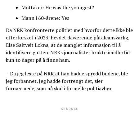
Mottaker: He was the youngest?
Mann i 60-årene: Yes
Da NRK konfronterte politiet med hvorfor dette ikke ble
etterforsket i 2023, hevdet daværende påtaleansvarlig,
Else Saltveit Lokna, at de manglet informasjon til å
identifisere gutten. NRKs journalister brukte imidlertid
kun to dager på å finne ham.
– Da jeg leste på NRK at han hadde spredd bildene, ble
jeg forbannet. Jeg hadde fortrengt det, sier
fornærmede, som nå skal i formelle politiavhør.
ANNONSE