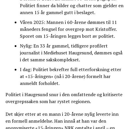
Politiet finner da bilder og chatter som gjelder en
annen 15 år gammel gutt i beslaget.
Våren 2025: Mannen i 60-årene dømmes til 11
måneders fengsel for overgrep mot Kristoffer.
Sporet om 15-åringen legges bort av politiet.
Nylig: En 33 år gammel, tidligere profilert
journalist i Mediehuset Haugesund, dømmes også
i det samme sakskomplekset.
I dag: Politiet bekrefter full etterforskning etter
at «15-åringen» (nå i 20-årene) formelt har
anmeldt forholdet.
Politiet i Haugesund snur i den omfattende og kritiserte
overgrepssaken som har rystet regionen.
Det skjer etter at en mann i 20-årene nylig leverte inn
en formell anmeldelse. Han innså at han var den
anonymiserte «15-åringen» NRK omtalte i april – en