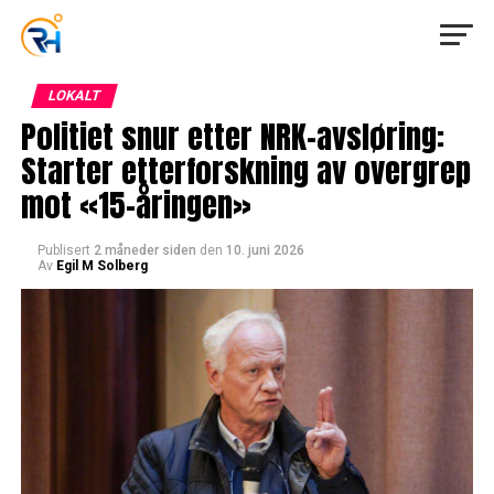
LOKALT
Politiet snur etter NRK-avsløring:
Starter etterforskning av overgrep
mot «15-åringen»
Publisert
2 måneder siden
den
10. juni 2026
Av
Egil M Solberg