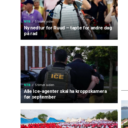
NTB
5 timer siden
Ny nedtur for Ruud – tapte for andre dag
på rad
NTB
5 timer siden
Alle Ice-agenter skal ha kroppskamera
før september