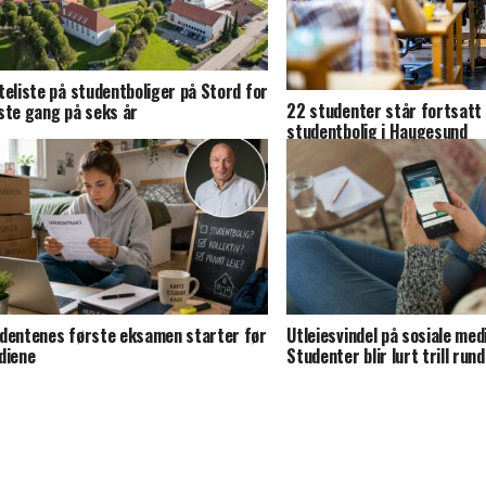
teliste på studentboliger på Stord for
22 studenter står fortsatt
ste gang på seks år
studentbolig i Haugesund
dentenes første eksamen starter før
Utleiesvindel på sosiale med
diene
Studenter blir lurt trill rund