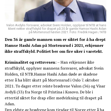
Valon Avdylis forsvarer, advokat Svein Holden, opplyser til NTB at hans
klient nekter straffskyld for drapet på 20 år gamle Hamse Hashi Adan
på Mortensrud høsten 2021. Foto: Fredrik Hagen / NTB
Den 36 år gamle mannen som er siktet for å ha drept
Hamse Hashi Adan på Mortensrud i 2021, erkjenner
ikke straffskyld. Politiet ber om fire uker i varetekt.
Kriminalitet og rettsvesen
: – Han erkjenner ikke
straffskyld, opplyser mannens forsvarer, advokat Svein
Holden, til NTB.Hamse Hashi Adan døde av skadene
etter å ha blitt skutt på Mortensrud i Oslo 7. oktober
2021. To dager etter reiste brødrene Valon (36) og Visar
Avdyli (33) fra Norge til Pristina i Kosovo. De ble i
ettertid siktet for drap eller medvirkning til drapet på
Adan.
Den eldste av brødrene kom tirsdag til Norge etter å ha