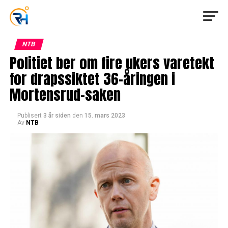
NTB
Politiet ber om fire ukers varetekt
for drapssiktet 36-åringen i
Mortensrud-saken
Publisert
3 år siden
den
15. mars 2023
Av
NTB