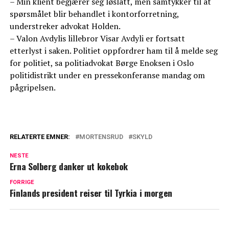
– Min klient begjærer seg løslatt, men samtykker til at
spørsmålet blir behandlet i kontorforretning,
understreker advokat Holden.
– Valon Avdylis lillebror Visar Avdyli er fortsatt
etterlyst i saken. Politiet oppfordrer ham til å melde seg
for politiet, sa politiadvokat Børge Enoksen i Oslo
politidistrikt under en pressekonferanse mandag om
pågripelsen.
RELATERTE EMNER:
MORTENSRUD
SKYLD
NESTE
Erna Solberg danker ut kokebok
FORRIGE
Finlands president reiser til Tyrkia i morgen