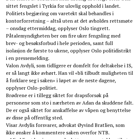
sittet fengslet i Tyrkia for ulovlig opphold i landet.
Politiets begjæring om varetekt skal behandles i
kontorforretning – altså uten at det avholdes rettsmøte
– onsdag ettermiddag, opplyser Oslo tingrett.
Påtalemyndigheten ber om fire uker fengsling med
brev- og besøksforbud i hele perioden, samt full
isolasjon de første to ukene, opplyser Oslo politidistrikt
i en pressemelding.
Valon Avdyli, som tidligere er domfelt for deltakelse i IS,
er så langt ikke avhørt. Han vil «bli tilbudt muligheten til
å forklare seg i saken» i løpet av de neste dagene,
opplyser Oslo-politiet.
Brødrene er i tillegg siktet for drapsforsøk på
personene som sto i nærheten av Adan da skuddene falt.
De er også siktet for anskaffelse av våpen og benyttelse
av disse på offentlig sted.
Visar Avdylis forsvarer, advokat Øyvind Bratlien, som
ikke ønsker å kommentere saken overfor NTB.