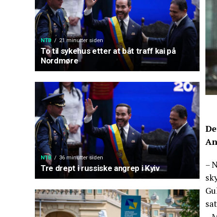
NTB
21 minutter siden
To til sykehus etter at båt traff kai på
Nordmøre
De
An
NTB
36 minutter siden
– 
Tre drept i russiske angrep i Kyiv
sky
Gu
sat
– M