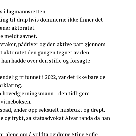
s i lagmannsretten.
ng til drap hvis dommerne ikke finner det
ener aktoratet.
le meldt savnet.
tivtaker, pådriver og den aktive part gjennom
et aktoratet den gangen tegnet av den
an hadde over den stille og forsagte
 endelig frifunnet i 2022, var det ikke bare de
rklaring.
 hovedgjerningsmann – den tidligere
i vitneboksen.
dsbad, ender opp seksuelt misbrukt og drept.
e og frykt, sa statsadvokat Alvar randa da han
ar alene om å voldta og drepe Stine Sofie