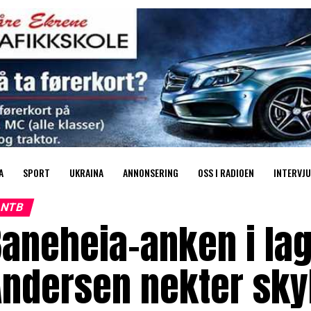
A
SPORT
UKRAINA
ANNONSERING
OSS I RADIOEN
INTERVJU
NTB
Baneheia-anken i la
Andersen nekter sky