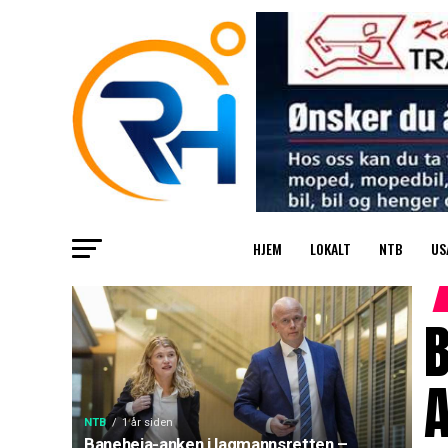
HJEM
LOKALT
NTB
US
NTB
1 år siden
Baneheia-anken i lagmannsretten –