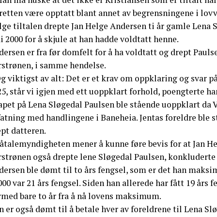
retten være opptatt blant annet av begrensningene i lovv
lge tiltalen drepte Jan Helge Andersen ti år gamle Lena S
 2000 for å skjule at han hadde voldtatt henne.
ersen er fra før domfelt for å ha voldtatt og drept Pauls
rstrønen, i samme hendelse.
g viktigst av alt: Det er et krav om oppklaring og svar på
5, står vi igjen med ett uoppklart forhold, poengterte ha
apet på Lena Sløgedal Paulsen ble stående uoppklart da V
fatning med handlingene i Baneheia. Jentas foreldre ble
pt datteren.
åtalemyndigheten mener å kunne føre bevis for at Jan Hel
rstrønen også drepte lene Sløgedal Paulsen, konkluderte
dersen ble dømt til to års fengsel, som er det han maksi
000 var 21 års fengsel. Siden han allerede har fått 19 års 
rmed bare to år fra å nå lovens maksimum.
 er også dømt til å betale hver av foreldrene til Lena Sl