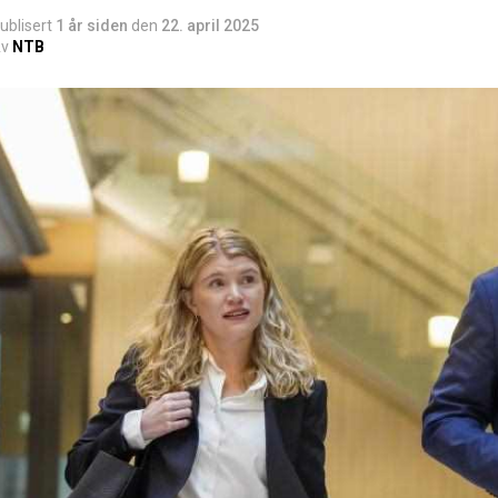
ublisert
1 år siden
den
22. april 2025
v
NTB