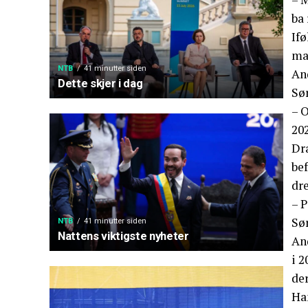
ba 
Ifø
mai
NTB
41 minutter siden
And
Dette skjer i dag
Sø
– O
202
Dr
be
dre
– P
Sø
NTB
41 minutter siden
Nattens viktigste nyheter
An
i 2
de
Han