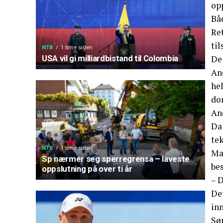
op
Bå
Re
til
NTB
1 time siden
De 
USA vil gi milliardbistand til Colombia
And
hel
do
An
Da 
te
NTB
1 time siden
Ma
Sp nærmer seg sperregrensa – laveste
bes
oppslutning på over ti år
– D
De
in
Sø