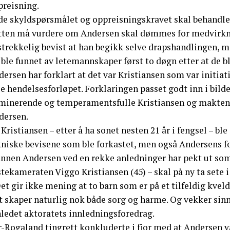
preisning.
de skyldspørsmålet og oppreisningskravet skal behandle
tten må vurdere om Andersen skal dømmes for medvirkni
strekkelig bevist at han begikk selve drapshandlingen, m
ble funnet av letemannskaper først to døgn etter at de b
ersen har forklart at det var Kristiansen som var initia
e hendelsesforløpet. Forklaringen passet godt inn i bild
minerende og temperamentsfulle Kristiansen og makten h
dersen.
Kristiansen – etter å ha sonet nesten 21 år i fengsel – ble
kniske bevisene som ble forkastet, men også Andersens fo
nnen Andersen ved en rekke anledninger har pekt ut som
tekameraten Viggo Kristiansen (45) – skal på ny ta sete 
et gir ikke mening at to barn som er på et tilfeldig kvel
t skaper naturlig nok både sorg og harme. Og vekker sinn
nledet aktoratets innledningsforedrag.
r-Rogaland tingrett konkluderte i fjor med at Andersen v