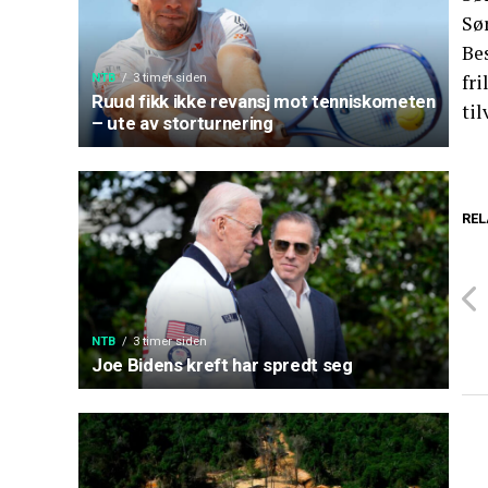
Sø
Bes
fri
NTB
3 timer siden
Ruud fikk ikke revansj mot tenniskometen
til
– ute av storturnering
REL
NTB
3 timer siden
Joe Bidens kreft har spredt seg