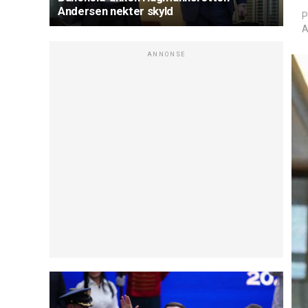
Andersen nekter skyld
P
A
ANNONSE