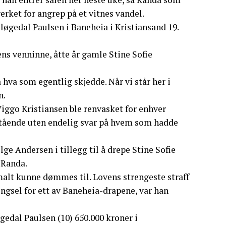
erket for angrep på et vitnes vandel.
løgedal Paulsen i Baneheia i Kristiansand 19.
ens venninne, åtte år gamle Stine Sofie
 hva som egentlig skjedde. Når vi står her i
n.
iggo Kristiansen ble renvasket for enhver
 stående uten endelig svar på hvem som hadde
ge Andersen i tillegg til å drepe Stine Sofie
 Randa.
malt kunne dømmes til. Lovens strengeste straff
fengsel for ett av Baneheia-drapene, var han
øgedal Paulsen (10) 650.000 kroner i