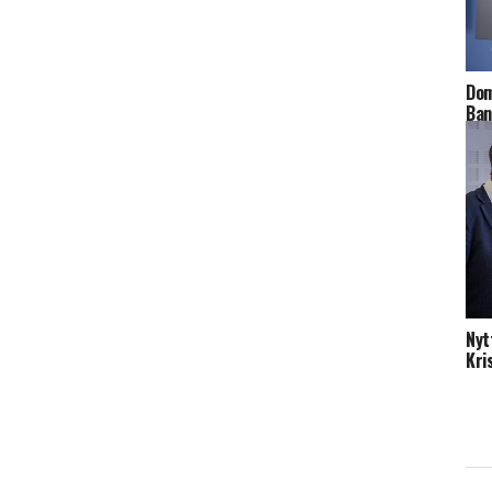
Dom
Ban
Nyt
Kri