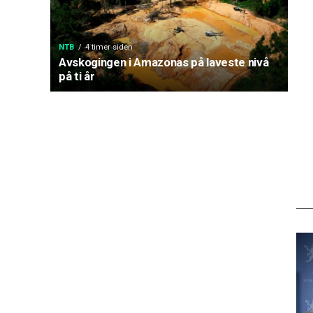
NTB
4 timer siden
Avskogingen i Amazonas på laveste nivå
på ti år