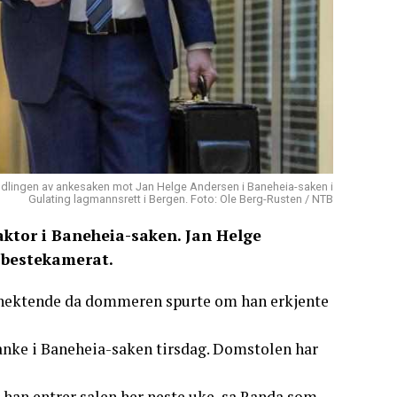
dlingen av ankesaken mot Jan Helge Andersen i Baneheia-saken i
Gulating lagmannsrett i Bergen. Foto: Ole Berg-Rusten / NTB
 aktor i Baneheia-saken. Jan Helge
e bestekamerat.
benektende da dommeren spurte om han erkjente
anke i Baneheia-saken tirsdag. Domstolen har
r han entrer salen her neste uke, sa Randa som