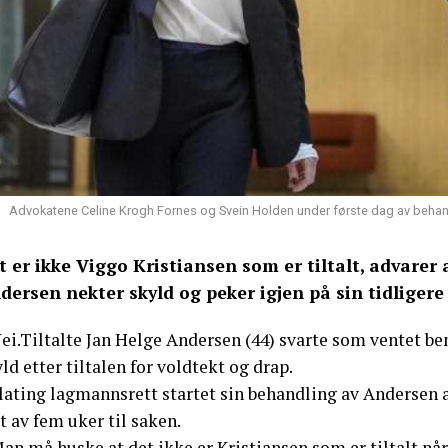
Advokatene Celine Krogh Fornes og Svein Holden under første dag av behan
t er ikke Viggo Kristiansen som er tiltalt, advarer
dersen nekter skyld og peker igjen på sin tidliger
Nei.Tiltalte Jan Helge Andersen (44) svarte som ventet 
ld etter tiltalen for voldtekt og drap.
lating lagmannsrett startet sin behandling av Andersen 
t av fem uker til saken.
an må huske at det ikke er Kristiansen som er tiltalt nå