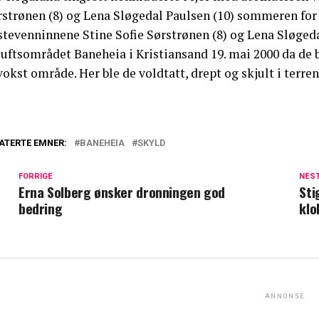
rstrønen (8) og Lena Sløgedal Paulsen (10) sommeren for 
tevenninnene Stine Sofie Sørstrønen (8) og Lena Sløgedal
luftsområdet Baneheia i Kristiansand 19. mai 2000 da de 
vokst område. Her ble de voldtatt, drept og skjult i terren
ATERTE EMNER:
BANEHEIA
SKYLD
FORRIGE
NES
Erna Solberg ønsker dronningen god
Sti
bedring
klo
ANNONSE