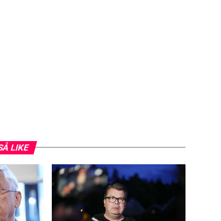
SÅ LIKE