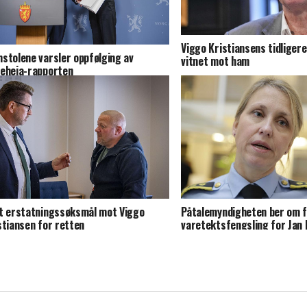
Viggo Kristiansens tidliger
stolene varsler oppfølging av
vitnet mot ham
eheia-rapporten
t erstatningssøksmål mot Viggo
Påtalemyndigheten ber om 
stiansen for retten
varetektsfengsling for Jan
Andersen