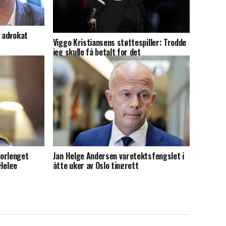
e advokat
Viggo Kristiansens støttespiller: Trodde
jeg skulle få betalt for det
forlenget
Jan Helge Andersen varetektsfengslet i
 Helge
åtte uker av Oslo tingrett