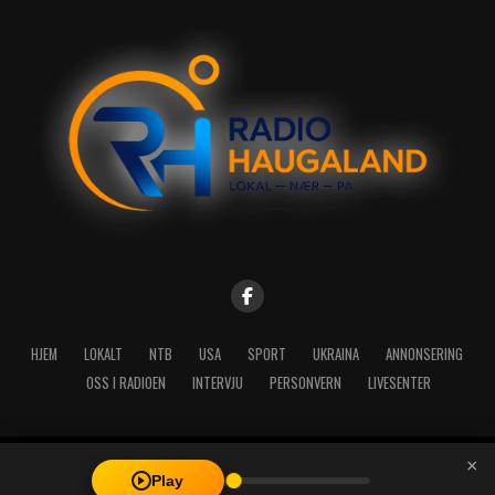
HJEM
LOKALT
NTB
USA
SPORT
UKRAINA
ANNONSERING
OSS I RADIOEN
INTERVJU
PERSONVERN
LIVESENTER
×
Copyright © 2026 A-Media AS | Radio Haugaland - Haraldsgata 114,
Play
5527 Haugesund - Mail: post@radioh.no - Telefon: 52717273