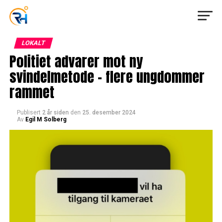
LOKALT
Politiet advarer mot ny
svindelmetode – flere ungdommer
rammet
Publisert
2 år siden
den
25. desember 2024
Av
Egil M Solberg