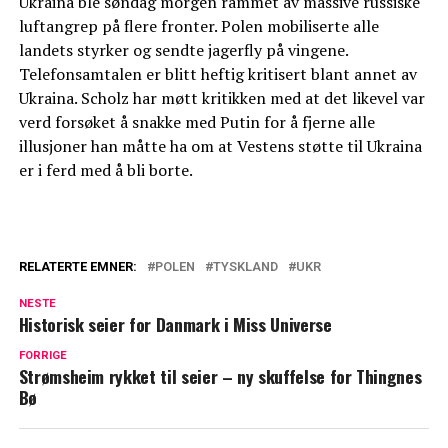
Ukraina ble søndag morgen rammet av massive russiske
luftangrep på flere fronter. Polen mobiliserte alle
landets styrker og sendte jagerfly på vingene.
Telefonsamtalen er blitt heftig kritisert blant annet av
Ukraina. Scholz har møtt kritikken med at det likevel var
verd forsøket å snakke med Putin for å fjerne alle
illusjoner han måtte ha om at Vestens støtte til Ukraina
er i ferd med å bli borte.
RELATERTE EMNER:
POLEN
TYSKLAND
UKR
NESTE
Historisk seier for Danmark i Miss Universe
FORRIGE
Strømsheim rykket til seier – ny skuffelse for Thingnes
Bø