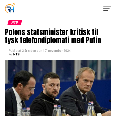
NTB
Polens statsminister kritisk til
tysk telefondiplomati med Putin
Publisert
2 år siden
den
17. november 2024
Av
NTB