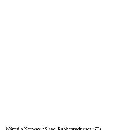
Wärtsila Norway AS avd. Rubbestadneset (73)