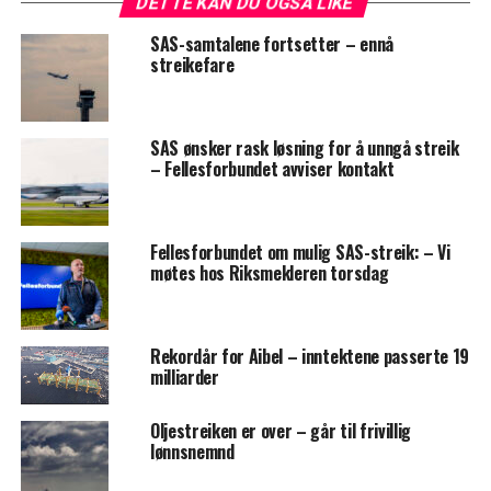
DETTE KAN DU OGSÅ LIKE
SAS-samtalene fortsetter – ennå
streikefare
SAS ønsker rask løsning for å unngå streik
– Fellesforbundet avviser kontakt
Fellesforbundet om mulig SAS-streik: – Vi
møtes hos Riksmekleren torsdag
Rekordår for Aibel – inntektene passerte 19
milliarder
Oljestreiken er over – går til frivillig
lønnsnemnd