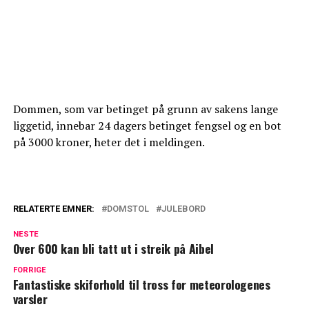
Dommen, som var betinget på grunn av sakens lange
liggetid, innebar 24 dagers betinget fengsel og en bot
på 3000 kroner, heter det i meldingen.
RELATERTE EMNER:
DOMSTOL
JULEBORD
NESTE
Over 600 kan bli tatt ut i streik på Aibel
FORRIGE
Fantastiske skiforhold til tross for meteorologenes
varsler