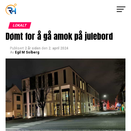
LOKALT
Dømt for å gå amok på julebord
Publisert
2 år siden
den
2. april 2024
Av
Egil M Solberg