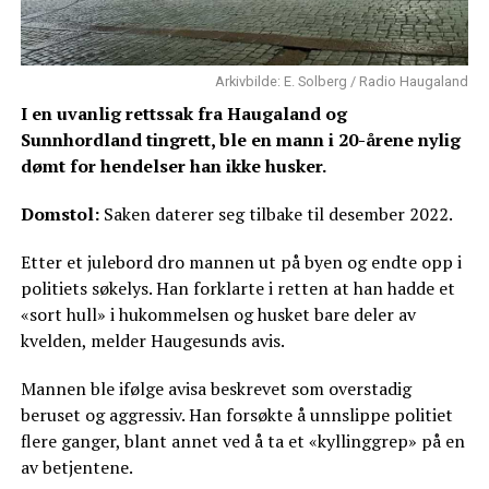
Arkivbilde: E. Solberg / Radio Haugaland
I en uvanlig rettssak fra Haugaland og
Sunnhordland tingrett, ble en mann i 20-årene nylig
dømt for hendelser han ikke husker.
Domstol:
Saken daterer seg tilbake til desember 2022.
Etter et julebord dro mannen ut på byen og endte opp i
politiets søkelys. Han forklarte i retten at han hadde et
«sort hull» i hukommelsen og husket bare deler av
kvelden, melder Haugesunds avis.
Mannen ble ifølge avisa beskrevet som overstadig
beruset og aggressiv. Han forsøkte å unnslippe politiet
flere ganger, blant annet ved å ta et «kyllinggrep» på en
av betjentene.